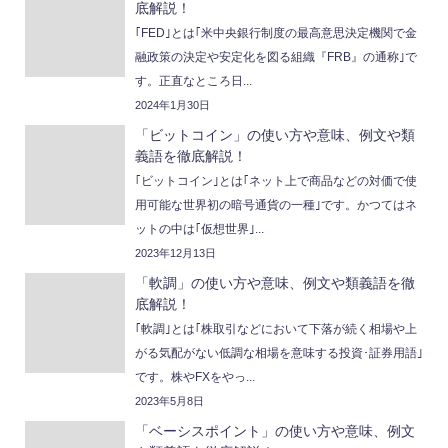
底解説！
｢FED｣とは｢米中央銀行制度の最高意思決定機関で金
融政策の決定や安定化を図る組織『FRB』の通称｣で
す。正直なところ日...
2024年1月30日
「ビットコイン」の使い方や意味、例文や類
義語を徹底解説！
｢ビットコイン｣とは｢ネット上で商品などの対価で使
用可能な世界初の暗号通貨の一種｣です。かつてはネ
ットの中は｢仮想世界｣...
2023年12月13日
「軟調」の使い方や意味、例文や類義語を徹
底解説！
｢軟調｣とは｢株取引などにおいて下落が続く相場や上
がる気配がない低調な相場を意味する投資･証券用語｣
です。株やFXをやっ...
2023年5月8日
「ベーシスポイント」の使い方や意味、例文