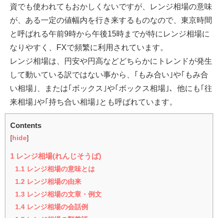
資でも使われてもおかしくないですが、レンジ相場の意味
が、ある一定の値幅内を行き来するものなので、東京時間
と呼ばれる午前9時から午後15時までが特にレンジ相場に
なりやすく、FXで頻繁に利用されています。
レンジ相場は、円安や円高などどちらかにトレンドが発生
して動いている訳ではない事から、｢もみ合い｣や｢もみ合
い相場｣、または｢ボックス｣や｢ボックス相場｣、他にも｢往
来相場｣や｢持ち合い相場｣とも呼ばれています。
Contents
[
hide
]
1
レンジ相場(れんじそうば)
1.1
レンジ相場の意味とは
1.2
レンジ相場の由来
1.3
レンジ相場の文章・例文
1.4
レンジ相場の会話例