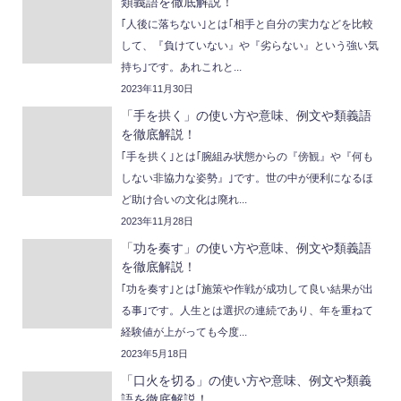
類義語を徹底解説！
｢人後に落ちない｣とは｢相手と自分の実力などを比較
して、『負けていない』や『劣らない』という強い気
持ち｣です。あれこれと...
2023年11月30日
「手を拱く」の使い方や意味、例文や類義語
を徹底解説！
｢手を拱く｣とは｢腕組み状態からの『傍観』や『何も
しない非協力な姿勢』｣です。世の中が便利になるほ
ど助け合いの文化は廃れ...
2023年11月28日
「功を奏す」の使い方や意味、例文や類義語
を徹底解説！
｢功を奏す｣とは｢施策や作戦が成功して良い結果が出
る事｣です。人生とは選択の連続であり、年を重ねて
経験値が上がっても今度...
2023年5月18日
「口火を切る」の使い方や意味、例文や類義
語を徹底解説！