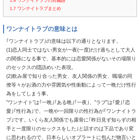
1.6
ワンナイトラブの対義語
1.7
ワンナイトラブまとめ
ワンナイトラブの意味とは
｢ワンナイトラブ｣の意味は以下の通りとなります。
(1)恋人同士ではない男女が一夜(一度)だけ過ちとして大人
の関係になる事で、基本的には恋愛関係がないその場限り
のセックスの隠語めいた表現。
(2)飲み屋で知り合った男女、友人関係の男女、職場の同
僚等々がお酒の力や雰囲気や性衝動によって一晩だけ性行
為をしてしまう事。
”ワンナイト”は｢一晩｣｢ある晩｣｢一夜｣、”ラブ”は｢愛｣｢恋
愛｣｢性行為｣で、一晩や一回限りの性行為が｢ワンナイトラ
ブ｣です。いくら友人関係でも露骨に｢昨日見ず知らずの相
手と一度限りのセックスをした｣と話すのは下品であり変
に思われるので、日本らしいオブラートに包んだ物言いと