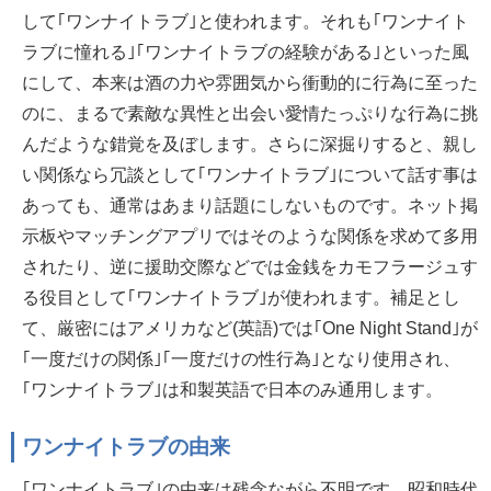
して｢ワンナイトラブ｣と使われます。それも｢ワンナイト
ラブに憧れる｣｢ワンナイトラブの経験がある｣といった風
にして、本来は酒の力や雰囲気から衝動的に行為に至った
のに、まるで素敵な異性と出会い愛情たっぷりな行為に挑
んだような錯覚を及ぼします。さらに深掘りすると、親し
い関係なら冗談として｢ワンナイトラブ｣について話す事は
あっても、通常はあまり話題にしないものです。ネット掲
示板やマッチングアプリではそのような関係を求めて多用
されたり、逆に援助交際などでは金銭をカモフラージュす
る役目として｢ワンナイトラブ｣が使われます。補足とし
て、厳密にはアメリカなど(英語)では｢One Night Stand｣が
｢一度だけの関係｣｢一度だけの性行為｣となり使用され、
｢ワンナイトラブ｣は和製英語で日本のみ通用します。
ワンナイトラブの由来
｢ワンナイトラブ｣の由来は残念ながら不明です。昭和時代