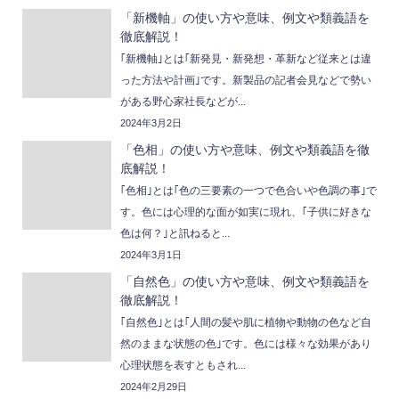
「新機軸」の使い方や意味、例文や類義語を
徹底解説！
｢新機軸｣とは｢新発見・新発想・革新など従来とは違
った方法や計画｣です。新製品の記者会見などで勢い
がある野心家社長などが...
2024年3月2日
「色相」の使い方や意味、例文や類義語を徹
底解説！
｢色相｣とは｢色の三要素の一つで色合いや色調の事｣で
す。色には心理的な面が如実に現れ、｢子供に好きな
色は何？｣と訊ねると...
2024年3月1日
「自然色」の使い方や意味、例文や類義語を
徹底解説！
｢自然色｣とは｢人間の髪や肌に植物や動物の色など自
然のままな状態の色｣です。色には様々な効果があり
心理状態を表すともされ...
2024年2月29日