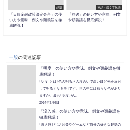
経済
熟語・四文字熟語
「日銀金融政策決定会合」の使
「葬送」の使い方や意味、例文
い方や意味、例文や類義語を徹
や類義語を徹底解説！
底解説！
一般
の関連記事
「明度」の使い方や意味、例文や類義語を徹
底解説！
｢明度｣とは｢色の明るさの度合いで高いほど光を反射
して明るくなる事｣です。世の中には様々な色があり
ますが、最も｢明度｣が...
2024年3月6日
「没入感」の使い方や意味、例文や類義語を
徹底解説！
｢没入感｣とは｢音楽やゲームなど自分の好きな趣味の