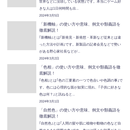
世界などに没頭している状態｣です。本当にゲーム好
きな人は1日何時間も出...
2024年3月5日
「新機軸」の使い方や意味、例文や類義語を
徹底解説！
｢新機軸｣とは｢新発見・新発想・革新など従来とは違
った方法や計画｣です。新製品の記者会見などで勢い
がある野心家社長などが...
2024年3月2日
「色相」の使い方や意味、例文や類義語を徹
底解説！
｢色相｣とは｢色の三要素の一つで色合いや色調の事｣で
す。色には心理的な面が如実に現れ、｢子供に好きな
色は何？｣と訊ねると...
2024年3月1日
「自然色」の使い方や意味、例文や類義語を
徹底解説！
｢自然色｣とは｢人間の髪や肌に植物や動物の色など自