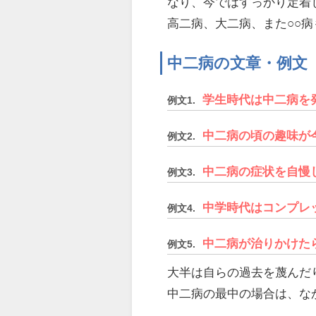
なり、今ではすっかり定着
高二病、大二病、また○○
中二病の文章・例文
学生時代は中二病を
例文1.
中二病の頃の趣味が
例文2.
中二病の症状を自慢
例文3.
中学時代はコンプレ
例文4.
中二病が治りかけた
例文5.
大半は自らの過去を蔑んだ
中二病の最中の場合は、な