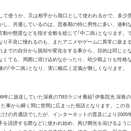
揄して使うか、又は相手から陰口として使われるかで、多少
かし、共通しているのは、思春期の特に男性に多い、過剰
言動や態度などを指す全般を総じて｢中二病｣となります。
なり不良に憧れるのも、またアニメやゲームに異常に嵌ま
れまでの自分から脱却や変化をする事から、目的は同じと
なくても、周囲に溶け込めなかったり、幼少期よりも性格
種の｢中二病｣となり、実に幅広く定義が難しくなります。
99年に放送していた深夜のTBSラジオ番組｢伊集院光 深夜
発した事から瞬く間に世間に広まった俗語となります。この当
だけの共通語でしたが、インターネットの普及により2005
手を誹謗する際などに使われ始め、再び脚光を浴びるよう