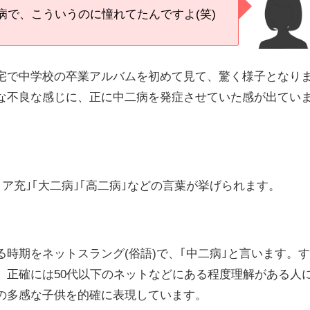
病で、こういうのに憧れてたんですよ(笑)
宅で中学校の卒業アルバムを初めて見て、驚く様子となり
な不良な感じに、正に中二病を発症させていた感が出てい
リア充｣｢大二病｣｢高二病｣などの言葉が挙げられます。
時期をネットスラング(俗語)で、｢中二病｣と言います。
、正確には50代以下のネットなどにある程度理解がある人
の多感な子供を的確に表現しています。