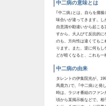
中二病の意味とは
｢中二病｣とは、自らを揶
味合いが違ってきます。し
自意識や勘違いから起こる
すから、大人びて反抗的に
のも、方向性は違くてもこ
ります。また、逆に何もし
どが暗くなると、これも一
中二病の由来
タレントの伊集院光が、19
馬鹿力｣で、｢中二病｣と
時は、ラジオ番組のファン
頃から某掲示板などで、相