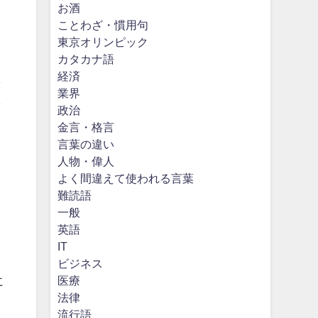
お酒
ことわざ・慣用句
東京オリンピック
カタカナ語
経済
ま
業界
ま
政治
金言・格言
言葉の違い
人物・偉人
よく間違えて使われる言葉
難読語
一般
英語
IT
す
ビジネス
に
医療
法律
流行語