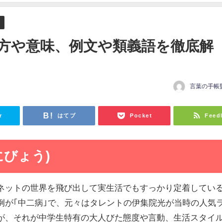
方や意味、例文や類義語を徹底解
言葉の手帳
r
はてブ
Pocket
Feed
にびょう)
ネットの世界を飛び出して実生活でもすっかり定着してい
例が｢中二病｣で、元々はタレントの伊集院光が当時の人気
が、それが中学生特有の大人びた態度や言動、生活スタイ