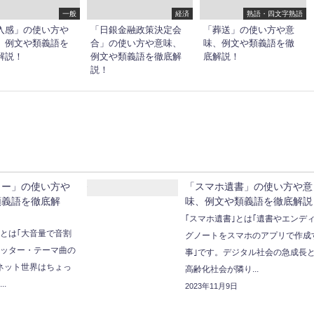
一般
経済
熟語・四文字熟語
入感」の使い方や
「日銀金融政策決定会
「葬送」の使い方や意
、例文や類義語を
合」の使い方や意味、
味、例文や類義語を徹
解説！
例文や類義語を徹底解
底解説！
説！
ター」の使い方や
「スマホ遺書」の使い方や意
類義語を徹底解
味、例文や類義語を徹底解説
｢スマホ遺書｣とは｢遺書やエンデ
｣とは｢大音量で音割
グノートをスマホのアプリで作成
ポッター・テーマ曲の
事｣です。デジタル社会の急成長
ネット世界はちょっ
高齢化社会が隣り...
.
2023年11月9日