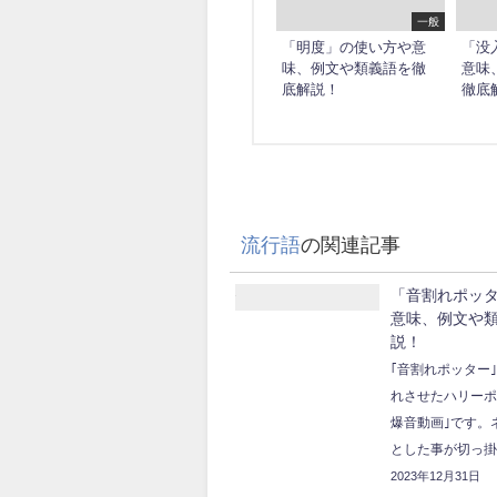
一般
「明度」の使い方や意
「没
味、例文や類義語を徹
意味
底解説！
徹底
流行語
の関連記事
「音割れポッ
意味、例文や
説！
｢音割れポッター
れさせたハリー
爆音動画｣です。
とした事が切っ掛..
2023年12月31日