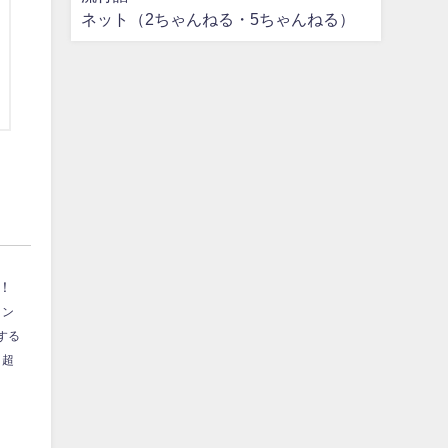
ネット（2ちゃんねる・5ちゃんねる）
！
ィン
する
と超