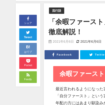
流行語
「余暇ファースト
シェア
徹底解説！
Tweet
2021年6月6日
2021年6月6日
B!
はてブ
Facebook
Twitte
Pocket
余暇ファースト
Feedly
最近言われるようになった
「自分ファースト」という
年配の方にはあまり馴染み