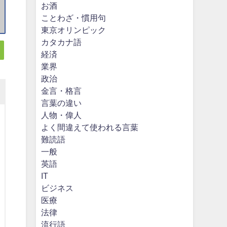
お酒
ことわざ・慣用句
東京オリンピック
カタカナ語
経済
業界
政治
金言・格言
言葉の違い
人物・偉人
よく間違えて使われる言葉
難読語
一般
英語
IT
ビジネス
医療
法律
流行語