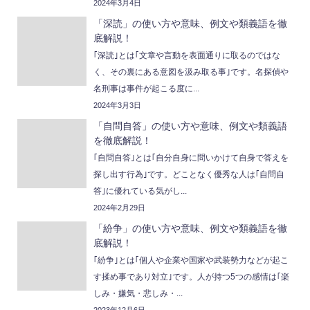
2024年3月4日
「深読」の使い方や意味、例文や類義語を徹
底解説！
｢深読｣とは｢文章や言動を表面通りに取るのではな
く、その裏にある意図を汲み取る事｣です。名探偵や
名刑事は事件が起こる度に...
2024年3月3日
「自問自答」の使い方や意味、例文や類義語
を徹底解説！
｢自問自答｣とは｢自分自身に問いかけて自身で答えを
探し出す行為｣です。どことなく優秀な人は｢自問自
答｣に優れている気がし...
2024年2月29日
「紛争」の使い方や意味、例文や類義語を徹
底解説！
｢紛争｣とは｢個人や企業や国家や武装勢力などが起こ
す揉め事であり対立｣です。人が持つ5つの感情は｢楽
しみ・嫌気・悲しみ・...
2023年12月6日