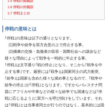
1.5
停戦の類義語
1.6
停戦の対義語
1.7
停戦まとめ
停戦の意味とは
｢停戦｣の意味は以下の通りとなります。
(1)戦争や紛争を双方合意の上で停止する事。
(2)捕虜の交換・負傷者の収容・国際社会への譲歩など
様々な理由によって戦争を一時的に中止する事。
｢停戦｣は文字通り｢戦の停止｣となり、そこから｢戦争を中
止する事｣です。厳密には｢戦争｣は国家同士の武力衝突、
｢紛争｣は国家も含めた様々な揉め事となるので、｢戦争や
紛争の停止｣が｢停戦｣となります。ですからパレスチナ問
題にアフリカや中東などの様々な紛争でも国連などは｢停
戦に応じるよう｣に双方へを呼び掛けをしています。それ
は｢停戦｣とは当事者同士が行うのではなく、基本的には国