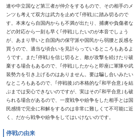
連や中立国など第三者が仲介をするもので、その相手のメ
ンツも考えて双方は武力を止めて｢停戦｣に踏み切るので
す。本来なら自国内からも不満が出たり、捕虜や負傷者な
どの対応から一刻も早く｢停戦｣したいのが本音でしょう
が、あまり早いと自国内の保守派や国民から弱腰と反感を
買うので、適当な頃合いを見計らっているところもあるよ
うです。また｢停戦｣を信じ切ると、敵が攻撃を続けたり破
棄する場合もあるので、｢停戦｣したからと即座に軍隊や武
装勢力を引き上げるのはありません。要は騙し合いみたい
なところもあるので、｢停戦後｣の本格的な｢和平合意｣を結
ぶまでは安心できないのですが、実はその｢和平合意｣も破
られる場合があるので、一度戦争や紛争をした相手とは国
民感情で完全に和解をするのは非常に難しくて不可能に近
く、だから戦争や紛争をしてはいけないのです。
停戦の由来