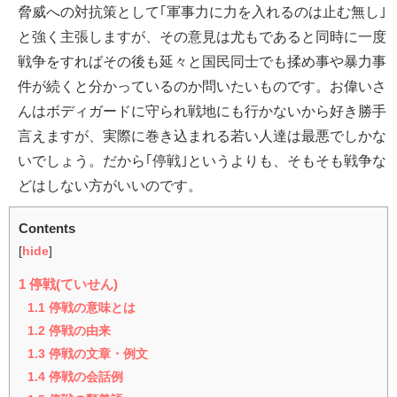
脅威への対抗策として｢軍事力に力を入れるのは止む無し｣
と強く主張しますが、その意見は尤もであると同時に一度
戦争をすればその後も延々と国民同士でも揉め事や暴力事
件が続くと分かっているのか問いたいものです。お偉いさ
んはボディガードに守られ戦地にも行かないから好き勝手
言えますが、実際に巻き込まれる若い人達は最悪でしかな
いでしょう。だから｢停戦｣というよりも、そもそも戦争な
どはしない方がいいのです。
Contents
[
hide
]
1
停戦(ていせん)
1.1
停戦の意味とは
1.2
停戦の由来
1.3
停戦の文章・例文
1.4
停戦の会話例