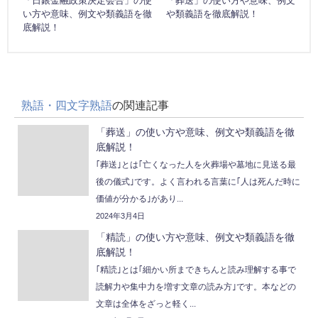
「日銀金融政策決定会合」の使
「葬送」の使い方や意味、例文
い方や意味、例文や類義語を徹
や類義語を徹底解説！
底解説！
熟語・四文字熟語
の関連記事
「葬送」の使い方や意味、例文や類義語を徹
底解説！
｢葬送｣とは｢亡くなった人を火葬場や墓地に見送る最
後の儀式｣です。よく言われる言葉に｢人は死んだ時に
価値が分かる｣があり...
2024年3月4日
「精読」の使い方や意味、例文や類義語を徹
底解説！
｢精読｣とは｢細かい所まできちんと読み理解する事で
読解力や集中力を増す文章の読み方｣です。本などの
文章は全体をざっと軽く...