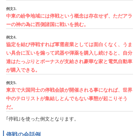
例文3.
中東の紛争地域には停戦という概念は存在せず、ただアラ
ーの神の為に西側諸国に戦いを挑む。
例文4.
協定を結び停戦すれば軍需産業としては面白くなく、うま
い具合に互いを煽って武器や弾薬を購入し続けると、自分
達はたっぷりとボーナスが支給され豪華な家と電気自動車
が購入できる。
例文5.
東京で大国同士の停戦会談が開催される事になれば、世界
中のテロリストが集結しとんでもない事態が起こりそう
だ。
｢停戦｣を使った例文となります。
停戦の会話例