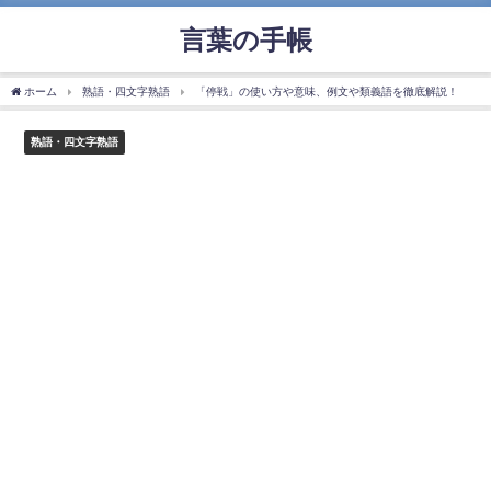
言葉の手帳
ホーム
熟語・四文字熟語
「停戦」の使い方や意味、例文や類義語を徹底解説！
熟語・四文字熟語