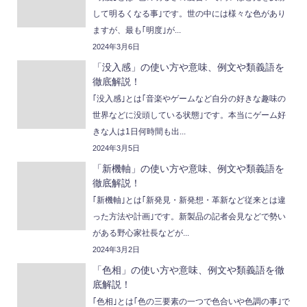
して明るくなる事｣です。世の中には様々な色があり
ますが、最も｢明度｣が...
2024年3月6日
「没入感」の使い方や意味、例文や類義語を
徹底解説！
｢没入感｣とは｢音楽やゲームなど自分の好きな趣味の
世界などに没頭している状態｣です。本当にゲーム好
きな人は1日何時間も出...
2024年3月5日
「新機軸」の使い方や意味、例文や類義語を
徹底解説！
｢新機軸｣とは｢新発見・新発想・革新など従来とは違
った方法や計画｣です。新製品の記者会見などで勢い
がある野心家社長などが...
2024年3月2日
「色相」の使い方や意味、例文や類義語を徹
底解説！
｢色相｣とは｢色の三要素の一つで色合いや色調の事｣で