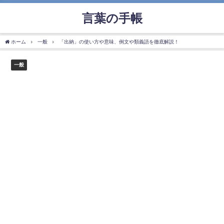
言葉の手帳
ホーム
一般
「出納」の使い方や意味、例文や類義語を徹底解説！
一般