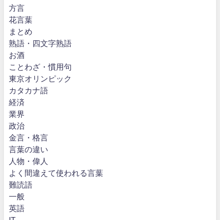
方言
花言葉
まとめ
熟語・四文字熟語
お酒
ことわざ・慣用句
東京オリンピック
カタカナ語
経済
業界
政治
金言・格言
言葉の違い
人物・偉人
よく間違えて使われる言葉
難読語
一般
英語