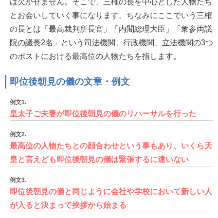
は欠かせません。そこで、三権の長を中心とした人物たち
とお会いしていく事になります。ちなみにここでいう三権
の長とは「最高裁判所長官」「内閣総理大臣」「衆参両議
院の議長2名」という司法機関、行政機関、立法機関の3つ
のポストにおける最高位の人物たちを指します。
即位後朝見の儀の文章・例文
例文1.
皇太子ご夫妻が即位後朝見の儀のリハーサルを行った
例文2.
最高位の人物たちとの顔合わせという事もあり、いくら天
皇と言えども即位後朝見の儀は緊張するに違いない
例文3.
即位後朝見の儀と同じように会社や学校において新しい人
が入ると決まって挨拶から始まる