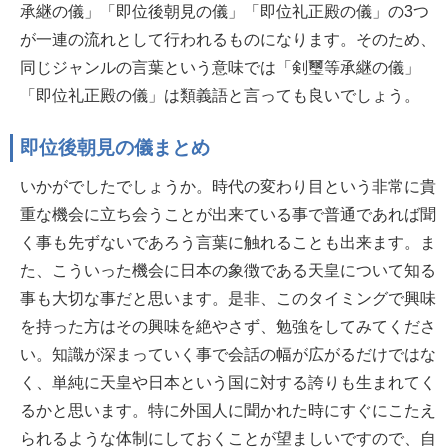
承継の儀」「即位後朝見の儀」「即位礼正殿の儀」の3つ
が一連の流れとして行われるものになります。そのため、
同じジャンルの言葉という意味では「剣璽等承継の儀」
「即位礼正殿の儀」は類義語と言っても良いでしょう。
即位後朝見の儀まとめ
いかがでしたでしょうか。時代の変わり目という非常に貴
重な機会に立ち会うことが出来ている事で普通であれば聞
く事も先ずないであろう言葉に触れることも出来ます。ま
た、こういった機会に日本の象徴である天皇について知る
事も大切な事だと思います。是非、このタイミングで興味
を持った方はその興味を絶やさず、勉強をしてみてくださ
い。知識が深まっていく事で会話の幅が広がるだけではな
く、単純に天皇や日本という国に対する誇りも生まれてく
るかと思います。特に外国人に聞かれた時にすぐにこたえ
られるような体制にしておくことが望ましいですので、自