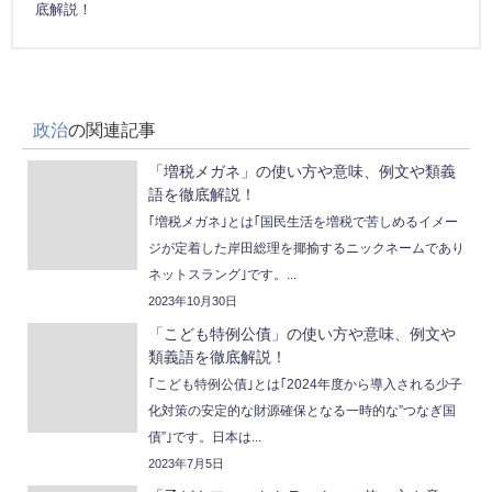
底解説！
政治
の関連記事
「増税メガネ」の使い方や意味、例文や類義
語を徹底解説！
｢増税メガネ｣とは｢国民生活を増税で苦しめるイメー
ジが定着した岸田総理を揶揄するニックネームであり
ネットスラング｣です。...
2023年10月30日
「こども特例公債」の使い方や意味、例文や
類義語を徹底解説！
｢こども特例公債｣とは｢2024年度から導入される少子
化対策の安定的な財源確保となる一時的な”つなぎ国
債”｣です。日本は...
2023年7月5日