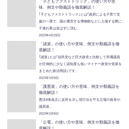
「子どもファストトラック」の使い方や意
味、例文や類義語を徹底解説！
｢子どもファストトラック｣とは｢政府による子育て支
援の一環で、国が運営する博物館などに入場する際に
子連れ客は並ばずに済む...
2023年4月29日
「諸派」の使い方や意味、例文や類義語を徹
底解説！
｢諸派｣とは｢自民党など巨大政党と比較して所属議員
が圧倒的に少なく認知度も低いマイナー政党や党派を
まとめた政治用語｣です...
2023年3月9日
「護憲派」の使い方や意味、例文や類義語を
徹底解説！
憲法9条改正に反対を示し現行法を守る立場の政党や
議員達...
2023年3月8日
「公電」の使い方や意味、例文や類義語を徹
底解説！