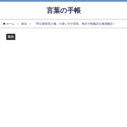
言葉の手帳
ホーム
政治
「即位後朝見の儀」の使い方や意味、例文や類義語を徹底解説！
政治