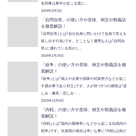
名刑事は事件が起こる度に...
2024年3月3日
「自問自答」の使い方や意味、例文や類義語
を徹底解説！
｢自問自答｣とは｢自分自身に問いかけて自身で答えを
探し出す行為｣です。どことなく優秀な人は｢自問自
答｣に優れている気がし...
2024年2月29日
「紛争」の使い方や意味、例文や類義語を徹
底解説！
｢紛争｣とは｢個人や企業や国家や武装勢力などが起こ
す揉め事であり対立｣です。人が持つ5つの感情は｢楽
しみ・嫌気・悲しみ・...
2023年12月6日
「内戦」の使い方や意味、例文や類義語を徹
底解説！
｢内戦｣とは｢国内の覇権争いなどから起こる自国内の
戦争｣です。先進国の場合は幸いな事に｢内戦｣は殆ど