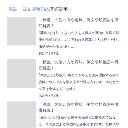
熟語・四文字熟語
の関連記事
「葬送」の使い方や意味、例文や類義語を徹
底解説！
｢葬送｣とは｢亡くなった人を火葬場や墓地に見送る最
後の儀式｣です。よく言われる言葉に｢人は死んだ時に
価値が分かる｣があり...
2024年3月4日
「精読」の使い方や意味、例文や類義語を徹
底解説！
｢精読｣とは｢細かい所まできちんと読み理解する事で
読解力や集中力を増す文章の読み方｣です。本などの
文章は全体をざっと軽く...
2024年3月4日
「深読」の使い方や意味、例文や類義語を徹
底解説！
｢深読｣とは｢文章や言動を表面通りに取るのではな
く、その裏にある意図を汲み取る事｣です。名探偵や