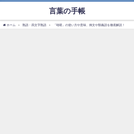
言葉の手帳
ホーム
熟語・四文字熟語
「咄嗟」の使い方や意味、例文や類義語を徹底解説！