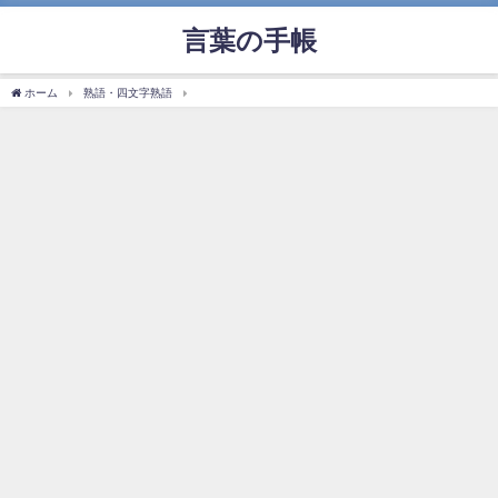
言葉の手帳
ホーム
熟語・四文字熟語
「唯唯諾諾」の使い方や意味、例文や類義語を徹底解説！