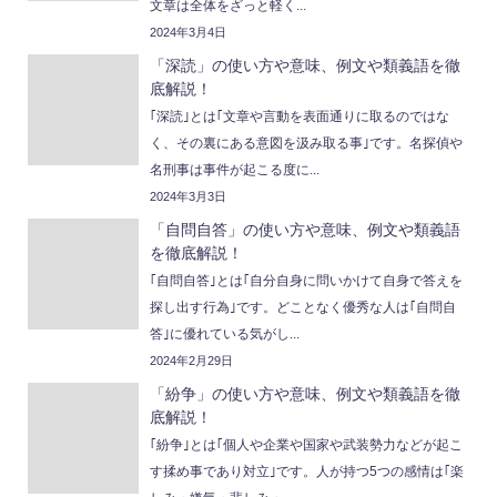
文章は全体をざっと軽く...
2024年3月4日
「深読」の使い方や意味、例文や類義語を徹
底解説！
｢深読｣とは｢文章や言動を表面通りに取るのではな
く、その裏にある意図を汲み取る事｣です。名探偵や
名刑事は事件が起こる度に...
2024年3月3日
「自問自答」の使い方や意味、例文や類義語
を徹底解説！
｢自問自答｣とは｢自分自身に問いかけて自身で答えを
探し出す行為｣です。どことなく優秀な人は｢自問自
答｣に優れている気がし...
2024年2月29日
「紛争」の使い方や意味、例文や類義語を徹
底解説！
｢紛争｣とは｢個人や企業や国家や武装勢力などが起こ
す揉め事であり対立｣です。人が持つ5つの感情は｢楽