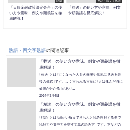
経済
熟語・四文字熟語
「日銀金融政策決定会合」の使
「葬送」の使い方や意味、例文
い方や意味、例文や類義語を徹
や類義語を徹底解説！
底解説！
熟語・四文字熟語
の関連記事
「葬送」の使い方や意味、例文や類義語を徹
底解説！
｢葬送｣とは｢亡くなった人を火葬場や墓地に見送る最
後の儀式｣です。よく言われる言葉に｢人は死んだ時に
価値が分かる｣があり...
2024年3月4日
「精読」の使い方や意味、例文や類義語を徹
底解説！
｢精読｣とは｢細かい所まできちんと読み理解する事で
読解力や集中力を増す文章の読み方｣です。本などの