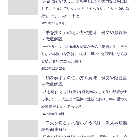
｢人後に落ちない｣とは｢相手と自分の実力などを比較
して、『負けていない』や『劣らない』という強い気
持ち｣です。あれこれと...
2023年11月30日
「手を拱く」の使い方や意味、例文や類義語
を徹底解説！
｢手を拱く｣とは｢腕組み状態からの『傍観』や『何も
しない非協力な姿勢』｣です。世の中が便利になるほ
ど助け合いの文化は廃れ...
2023年11月28日
「功を奏す」の使い方や意味、例文や類義語
を徹底解説！
｢功を奏す｣とは｢施策や作戦が成功して良い結果が出
る事｣です。人生とは選択の連続であり、年を重ねて
経験値が上がっても今度...
2023年5月18日
「口火を切る」の使い方や意味、例文や類義
語を徹底解説！
｢口火を切る｣とは｢他よりも最初に行動をしたり、会