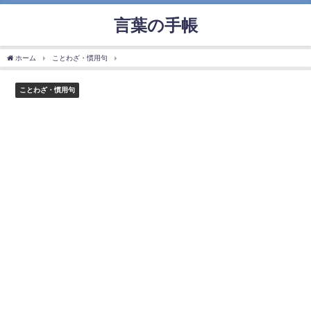
言葉の手帳
ホーム
ことわざ・慣用句
「喉元過ぎれば熱さを忘れる」の使い方や意味、例文や類
ことわざ・慣用句