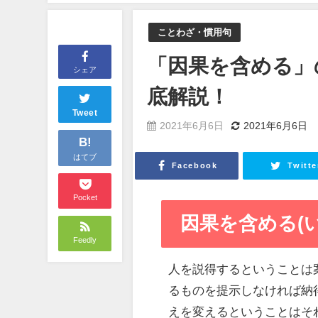
ことわざ・慣用句
「因果を含める」
シェア
底解説！
Tweet
2021年6月6日
2021年6月6日
B!
はてブ
Facebook
Twitte
Pocket
因果を含める(
Feedly
人を説得するということは
るものを提示しなければ納
えを変えるということはそ