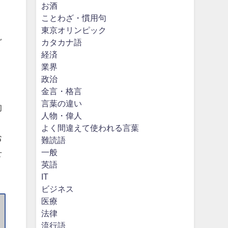
お酒
ことわざ・慣用句
東京オリンピック
ど
カタカナ語
経済
業界
政治
金言・格言
言葉の違い
的
人物・偉人
う
よく間違えて使われる言葉
お
難読語
一般
せ
英語
IT
ビジネス
医療
法律
流行語