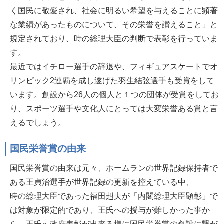
く国民に敬愛され、社会に明るい希望を与えることに顕著
な業績があったものについて、その栄誉を讃えること」と
規定されており、時の総理大臣の判断で表彰を行っていま
す。
最近ではイチロー選手の辞退や、フィギュアスケートでオ
リンピック2連覇を成し遂げた羽生結弦選手も受賞をして
います。創設から26人の個人と１つの団体が受賞をしてお
り、スポーツ選手や文化人にとっては大変栄誉ある賞と言
えるでしょう。
国民栄誉賞の由来
国民栄誉賞の由来は元々、ホームランの世界記録保持者で
ある王貞治選手が世界記録の更新を控えている中、
時の総理大臣であった福田赳夫が「内閣総理大臣顕彰」で
は対象が限定的であり、王氏への授与が難しかった事か