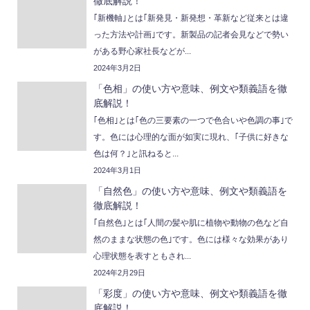
徹底解説！
｢新機軸｣とは｢新発見・新発想・革新など従来とは違
った方法や計画｣です。新製品の記者会見などで勢い
がある野心家社長などが...
2024年3月2日
「色相」の使い方や意味、例文や類義語を徹
底解説！
｢色相｣とは｢色の三要素の一つで色合いや色調の事｣で
す。色には心理的な面が如実に現れ、｢子供に好きな
色は何？｣と訊ねると...
2024年3月1日
「自然色」の使い方や意味、例文や類義語を
徹底解説！
｢自然色｣とは｢人間の髪や肌に植物や動物の色など自
然のままな状態の色｣です。色には様々な効果があり
心理状態を表すともされ...
2024年2月29日
「彩度」の使い方や意味、例文や類義語を徹
底解説！