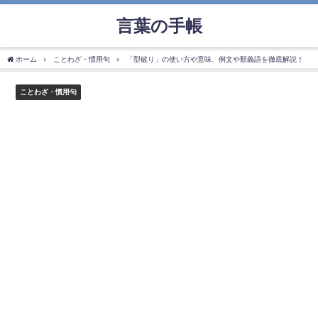
言葉の手帳
ホーム
ことわざ・慣用句
「型破り」の使い方や意味、例文や類義語を徹底解説！
ことわざ・慣用句