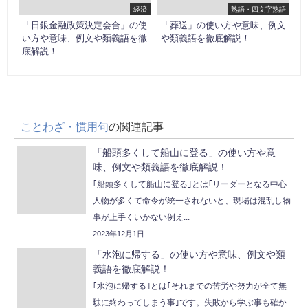
経済
熟語・四文字熟語
「日銀金融政策決定会合」の使
「葬送」の使い方や意味、例文
い方や意味、例文や類義語を徹
や類義語を徹底解説！
底解説！
ことわざ・慣用句
の関連記事
「船頭多くして船山に登る」の使い方や意
味、例文や類義語を徹底解説！
｢船頭多くして船山に登る｣とは｢リーダーとなる中心
人物が多くて命令が統一されないと、現場は混乱し物
事が上手くいかない例え...
2023年12月1日
「水泡に帰する」の使い方や意味、例文や類
義語を徹底解説！
｢水泡に帰する｣とは｢それまでの苦労や努力が全て無
駄に終わってしまう事｣です。失敗から学ぶ事も確か