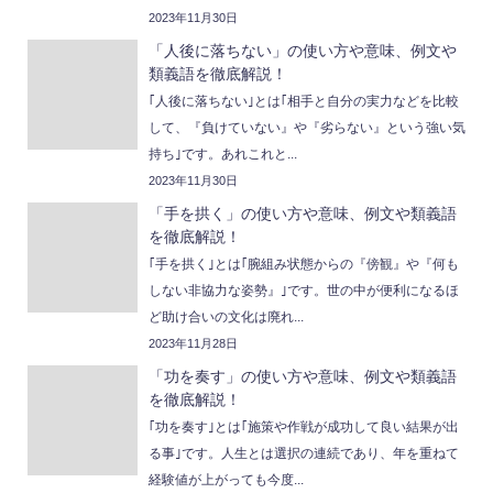
2023年11月30日
「人後に落ちない」の使い方や意味、例文や
類義語を徹底解説！
｢人後に落ちない｣とは｢相手と自分の実力などを比較
して、『負けていない』や『劣らない』という強い気
持ち｣です。あれこれと...
2023年11月30日
「手を拱く」の使い方や意味、例文や類義語
を徹底解説！
｢手を拱く｣とは｢腕組み状態からの『傍観』や『何も
しない非協力な姿勢』｣です。世の中が便利になるほ
ど助け合いの文化は廃れ...
2023年11月28日
「功を奏す」の使い方や意味、例文や類義語
を徹底解説！
｢功を奏す｣とは｢施策や作戦が成功して良い結果が出
る事｣です。人生とは選択の連続であり、年を重ねて
経験値が上がっても今度...