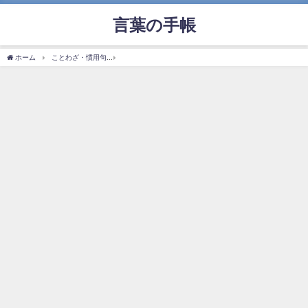
言葉の手帳
ホーム
ことわざ・慣用句
「大事の前の小事」の使い方や意味、例文や類義語を徹底