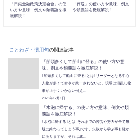
「日銀金融政策決定会合」の使
「葬送」の使い方や意味、例文
い方や意味、例文や類義語を徹
や類義語を徹底解説！
底解説！
ことわざ・慣用句
の関連記事
「船頭多くして船山に登る」の使い方や意
味、例文や類義語を徹底解説！
｢船頭多くして船山に登る｣とは｢リーダーとなる中心
人物が多くて命令が統一されないと、現場は混乱し物
事が上手くいかない例え...
2023年12月1日
「水泡に帰する」の使い方や意味、例文や類
義語を徹底解説！
｢水泡に帰する｣とは｢それまでの苦労や努力が全て無
駄に終わってしまう事｣です。失敗から学ぶ事も確か
にありますが、それは成...