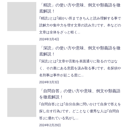
「精読」の使い方や意味、例文や類義語を徹
底解説！
｢精読｣とは｢細かい所まできちんと読み理解する事で
読解力や集中力を増す文章の読み方｣です。本などの
文章は全体をざっと軽く...
2024年3月4日
「深読」の使い方や意味、例文や類義語を徹
底解説！
｢深読｣とは｢文章や言動を表面通りに取るのではな
く、その裏にある意図を汲み取る事｣です。名探偵や
名刑事は事件が起こる度に...
2024年3月3日
「自問自答」の使い方や意味、例文や類義語
を徹底解説！
｢自問自答｣とは｢自分自身に問いかけて自身で答えを
探し出す行為｣です。どことなく優秀な人は｢自問自
答｣に優れている気がし...
2024年2月29日