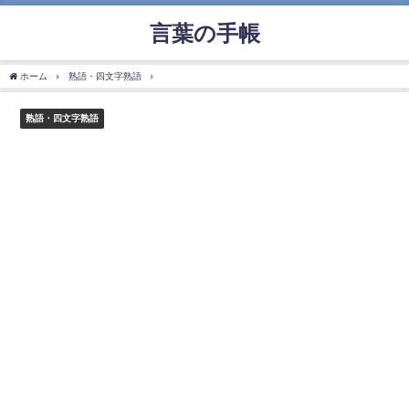
言葉の手帳
ホーム
熟語・四文字熟語
「大姦は忠に似たり」の使い方や意味、例文や類義語を徹
熟語・四文字熟語