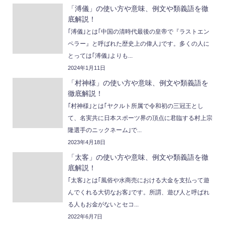
「溥儀」の使い方や意味、例文や類義語を徹
底解説！
｢溥儀｣とは｢中国の清時代最後の皇帝で『ラストエン
ペラー』と呼ばれた歴史上の偉人｣です。多くの人に
とっては｢溥儀｣よりも...
2024年1月11日
「村神様」の使い方や意味、例文や類義語を
徹底解説！
｢村神様｣とは｢ヤクルト所属で令和初の三冠王とし
て、名実共に日本スポーツ界の頂点に君臨する村上宗
隆選手のニックネーム｣で...
2023年4月18日
「太客」の使い方や意味、例文や類義語を徹
底解説！
｢太客｣とは｢風俗や水商売における大金を支払って遊
んでくれる大切なお客｣です。所謂、遊び人と呼ばれ
る人もお金がないとセコ...
2022年6月7日