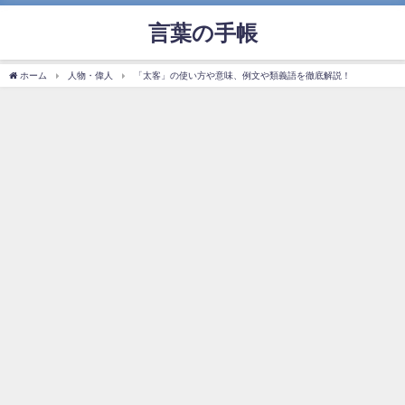
言葉の手帳
ホーム
人物・偉人
「太客」の使い方や意味、例文や類義語を徹底解説！