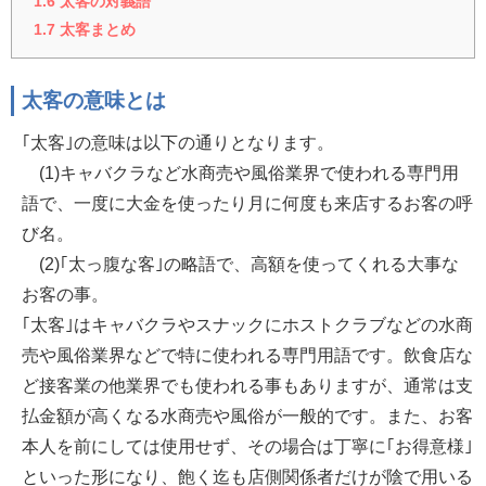
1.6
太客の対義語
1.7
太客まとめ
太客の意味とは
｢太客｣の意味は以下の通りとなります。
(1)キャバクラなど水商売や風俗業界で使われる専門用
語で、一度に大金を使ったり月に何度も来店するお客の呼
び名。
(2)｢太っ腹な客｣の略語で、高額を使ってくれる大事な
お客の事。
｢太客｣はキャバクラやスナックにホストクラブなどの水商
売や風俗業界などで特に使われる専門用語です。飲食店な
ど接客業の他業界でも使われる事もありますが、通常は支
払金額が高くなる水商売や風俗が一般的です。また、お客
本人を前にしては使用せず、その場合は丁寧に｢お得意様｣
といった形になり、飽く迄も店側関係者だけが陰で用いる