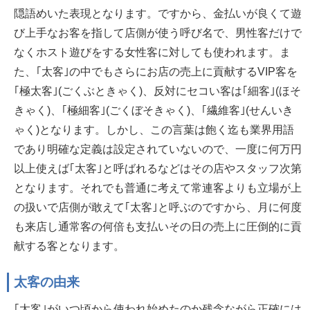
隠語めいた表現となります。ですから、金払いが良くて遊
び上手なお客を指して店側が使う呼び名で、男性客だけで
なくホスト遊びをする女性客に対しても使われます。ま
た、｢太客｣の中でもさらにお店の売上に貢献するVIP客を
｢極太客｣(ごくぶときゃく)、反対にセコい客は｢細客｣(ほそ
きゃく)、｢極細客｣(ごくぼそきゃく)、｢繊維客｣(せんいき
ゃく)となります。しかし、この言葉は飽く迄も業界用語
であり明確な定義は設定されていないので、一度に何万円
以上使えば｢太客｣と呼ばれるなどはその店やスタッフ次第
となります。それでも普通に考えて常連客よりも立場が上
の扱いで店側が敢えて｢太客｣と呼ぶのですから、月に何度
も来店し通常客の何倍も支払いその日の売上に圧倒的に貢
献する客となります。
太客の由来
｢太客｣がいつ頃から使われ始めたのか残念ながら正確には