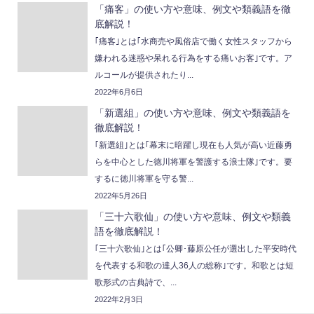
「痛客」の使い方や意味、例文や類義語を徹
底解説！
｢痛客｣とは｢水商売や風俗店で働く女性スタッフから
嫌われる迷惑や呆れる行為をする痛いお客｣です。ア
ルコールが提供されたり...
2022年6月6日
「新選組」の使い方や意味、例文や類義語を
徹底解説！
｢新選組｣とは｢幕末に暗躍し現在も人気が高い近藤勇
らを中心とした徳川将軍を警護する浪士隊｣です。要
するに徳川将軍を守る警...
2022年5月26日
「三十六歌仙」の使い方や意味、例文や類義
語を徹底解説！
｢三十六歌仙｣とは｢公卿･藤原公任が選出した平安時代
を代表する和歌の達人36人の総称｣です。和歌とは短
歌形式の古典詩で、...
2022年2月3日