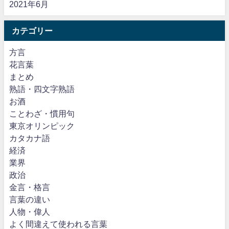
2021年6月
カテゴリー
方言
花言葉
まとめ
熟語・四文字熟語
お酒
ことわざ・慣用句
東京オリンピック
カタカナ語
経済
業界
政治
金言・格言
言葉の違い
人物・偉人
よく間違えて使われる言葉