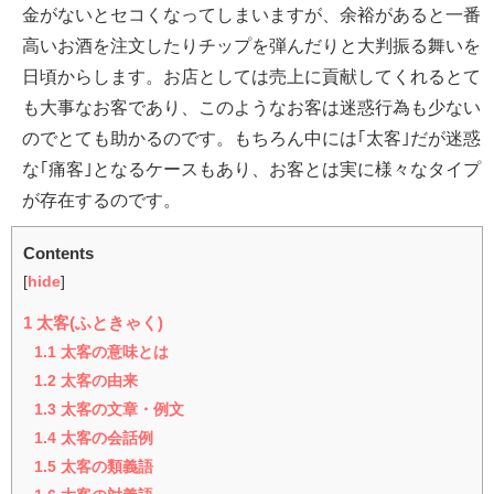
金がないとセコくなってしまいますが、余裕があると一番
高いお酒を注文したりチップを弾んだりと大判振る舞いを
日頃からします。お店としては売上に貢献してくれるとて
も大事なお客であり、このようなお客は迷惑行為も少ない
のでとても助かるのです。もちろん中には｢太客｣だが迷惑
な｢痛客｣となるケースもあり、お客とは実に様々なタイプ
が存在するのです。
Contents
[
hide
]
1
太客(ふときゃく)
1.1
太客の意味とは
1.2
太客の由来
1.3
太客の文章・例文
1.4
太客の会話例
1.5
太客の類義語