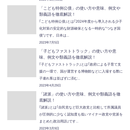
「こども特例公債」の使い方や意味、例文や
類義語を徹底解説！
｢こども特例公債｣とは｢2024年度から導入される少子
化対策の安定的な財源確保となる一時的な”つなぎ国
債”｣です。日本は...
2023年7月5日
「子どもファストトラック」の使い方や意
味、例文や類義語を徹底解説！
｢子どもファストトラック｣とは｢政府による子育て支
援の一環で、国が運営する博物館などに入場する際に
子連れ客は並ばずに済む...
2023年4月29日
「諸派」の使い方や意味、例文や類義語を徹
底解説！
｢諸派｣とは｢自民党など巨大政党と比較して所属議員
が圧倒的に少なく認知度も低いマイナー政党や党派を
まとめた政治用語｣です...
2023年3月9日