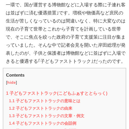
一環で、国が運営する博物館などに入場する際に子連れ客
は並ばずに済む優遇措置｣です。増税や物価高など庶民の
生活が苦しくなっているのは間違いなく、特に大変なのは
現在の子育て世帯とこれから子育てを計画している世帯
で、そこに焦点を絞った政府の子育て支援策に注目が集ま
っていました。そんな中で記者会見を開いた岸田総理が発
表したのが、子供と保護者は博物館などに並ばずに入場で
きると優遇する｢子どもファストトラック｣だったのです。
Contents
[
hide
]
1
子どもファストトラック(こどもふぁすととらっく)
1.1
子どもファストトラックの意味とは
1.2
子どもファストトラックの由来
1.3
子どもファストトラックの文章・例文
1.4
子どもファストトラックの会話例