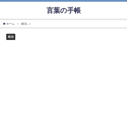
言葉の手帳
ホーム
政治
「子どもファストトラック」の使い方や意味、例文や類義語を徹底解説
政治