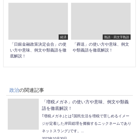
経済
熟語・四文字熟語
「日銀金融政策決定会合」の使
「葬送」の使い方や意味、例文
い方や意味、例文や類義語を徹
や類義語を徹底解説！
底解説！
政治
の関連記事
「増税メガネ」の使い方や意味、例文や類義
語を徹底解説！
｢増税メガネ｣とは｢国民生活を増税で苦しめるイメー
ジが定着した岸田総理を揶揄するニックネームであり
ネットスラング｣です。...
2023年10月30日