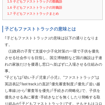
1.5
子どもファストトラックの類義語
1.6
子どもファストトラックの対義語
1.7
子どもファストトラックまとめ
子どもファストトラックの意味とは
｢子どもファストトラック｣の意味は以下の通りとなりま
す。
(1)政府の子育て支援や少子化対策の一環で子供を優先
させる社会作りを目指し、国立博物館など国の施設は子連
れの家族だけを優遇し窓口へ並ばずに入場させる仕組みの
事。
”子ども”は｢幼い子｣｢児童｣｢小児｣、”ファストトラック”は
英語表記｢fast track｣の直訳｢優先審査制度｣｢優先｣｢追い越
し車線｣から｢審査等を優先｣｢手続きの簡略化｣で、子供を
優先させる為に審査･手続きなどを無くしたり簡略する取
り組みが｢子どもファストトラック｣です。そもそもはコロ