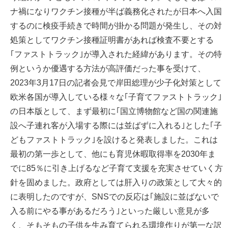
ナ禍になりワクチン接種が半ば義務化されたが日本へ入国
するのに検疫手続きで時間が掛かる問題が発生し、その対
処策としてワクチン接種証明書があれば検査不要とする
｢ファストトラック｣が導入された経緯があります。その特
例というか優遇する方法が高評価だった事を受けて、
2023年3月17日の記者会見で岸田総理が少子化対策として
欧米各国が導入している様々な｢子育てファストトラック｣
の日本版として、まず最初に｢国立博物館など国の関連施
設へ子連れ客が入場する際には並ばずに入れる｣とした｢子
どもファストトラック｣を設けると発表しました。これは
最初の第一歩として、他にも育児休暇取得率を2030年ま
でに85％に引き上げるなど子育て支援を充実させていく方
針を固めました。政府としては肝入りの政策として大々的
に表明したのですが、SNSでの反応は｢施設に並ばないで
入る前にやる事があるだろう｣といった厳しい意見が多
く、そもそもの子供を生み育てられる環境作りが第一な訳