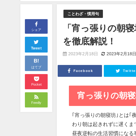
ことわざ・慣用句
「宵っ張りの朝寝
シェア
を徹底解説！
Tweet
2023年2月18日
2023年2月18
B!
はてブ
Facebook
Twitte
Pocket
宵っ張りの朝寝
Feedly
｢宵っ張りの朝寝坊｣とは
わり朝は起きれずに遅くま
昼夜逆転の生活習慣になる