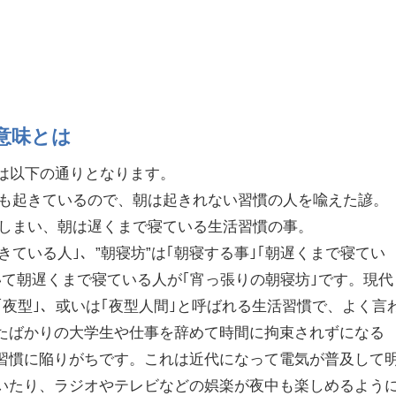
意味とは
味は以下の通りとなります。
でも起きているので、朝は起きれない習慣の人を喩えた諺。
てしまい、朝は遅くまで寝ている生活習慣の事。
きている人｣、”朝寝坊”は｢朝寝する事｣｢朝遅くまで寝てい
いて朝遅くまで寝ている人が｢宵っ張りの朝寝坊｣です。現代
｢夜型｣、或いは｢夜型人間｣と呼ばれる生活習慣で、よく言
たばかりの大学生や仕事を辞めて時間に拘束されずになる
習慣に陥りがちです。これは近代になって電気が普及して
いたり、ラジオやテレビなどの娯楽が夜中も楽しめるよう