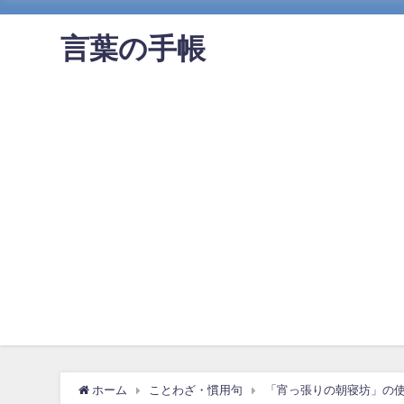
言葉の手帳
ホーム
ことわざ・慣用句
「宵っ張りの朝寝坊」の