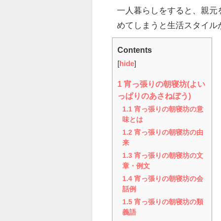
一人暮らしをすると、親元
めてしまうと生活スタイル
Contents
[
hide
]
1
宵っ張りの朝寝坊(よい
っぱりのあさねぼう)
1.1
宵っ張りの朝寝坊の意
味とは
1.2
宵っ張りの朝寝坊の由
来
1.3
宵っ張りの朝寝坊の文
章・例文
1.4
宵っ張りの朝寝坊の会
話例
1.5
宵っ張りの朝寝坊の類
義語