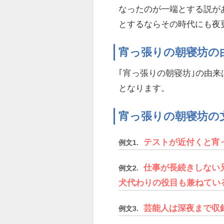
なったのが一端とする説が
とするならその時代にも夜
宵っ張りの朝寝坊の
｢宵っ張りの朝寝坊｣の由来
となります。
宵っ張りの朝寝坊の
テストが近付くと宵
例文1.
仕事が長続きしない
例文2.
犬代わりの役目も兼ねてい
芸能人は深夜まで収
例文3.