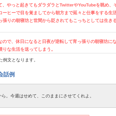
やっと起きてもダラダラとTwitterやYouTubeを眺め、
コーヒーで目を覚ましてから朝方まで延々と仕事をする生
っ張りの朝寝坊と世間から貶されてもこっちとしては生き
なので、休日になると日夜が逆転して宵っ張りの朝寝坊に
浸りな生活を送ってしまう。
った例文となります。
会話例
から。今週はせめて、このままにさせてくれよ。