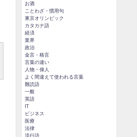
お酒
ことわざ・慣用句
東京オリンピック
カタカナ語
経済
業界
政治
金言・格言
言葉の違い
人物・偉人
よく間違えて使われる言葉
難読語
一般
英語
IT
ビジネス
医療
法律
流行語