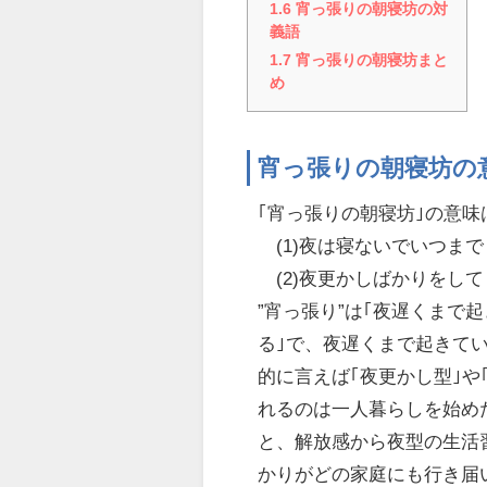
1.6
宵っ張りの朝寝坊の対
義語
1.7
宵っ張りの朝寝坊まと
め
宵っ張りの朝寝坊の
｢宵っ張りの朝寝坊｣の意
(1)夜は寝ないでいつま
(2)夜更かしばかりをし
”宵っ張り”は｢夜遅くまで起
る｣で、夜遅くまで起きて
的に言えば｢夜更かし型｣や
れるのは一人暮らしを始め
と、解放感から夜型の生活
かりがどの家庭にも行き届