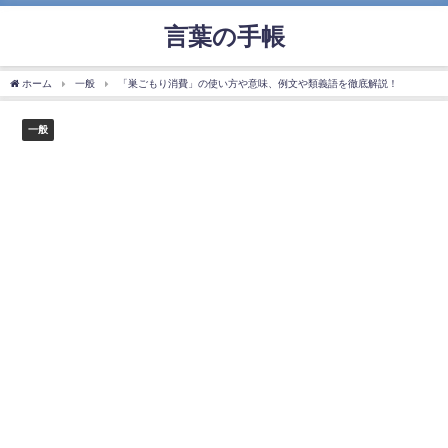
言葉の手帳
ホーム
一般
「巣ごもり消費」の使い方や意味、例文や類義語を徹底解説！
一般