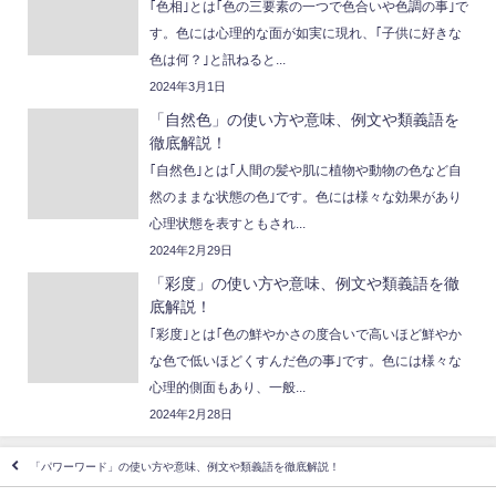
｢色相｣とは｢色の三要素の一つで色合いや色調の事｣で
す。色には心理的な面が如実に現れ、｢子供に好きな
色は何？｣と訊ねると...
2024年3月1日
「自然色」の使い方や意味、例文や類義語を
徹底解説！
｢自然色｣とは｢人間の髪や肌に植物や動物の色など自
然のままな状態の色｣です。色には様々な効果があり
心理状態を表すともされ...
2024年2月29日
「彩度」の使い方や意味、例文や類義語を徹
底解説！
｢彩度｣とは｢色の鮮やかさの度合いで高いほど鮮やか
な色で低いほどくすんだ色の事｣です。色には様々な
心理的側面もあり、一般...
2024年2月28日
「パワーワード」の使い方や意味、例文や類義語を徹底解説！