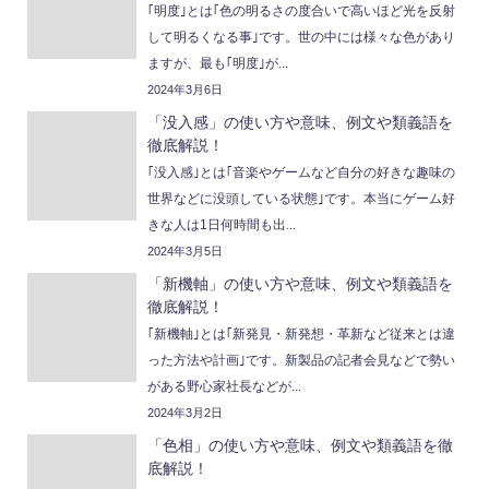
｢明度｣とは｢色の明るさの度合いで高いほど光を反射
して明るくなる事｣です。世の中には様々な色があり
ますが、最も｢明度｣が...
2024年3月6日
「没入感」の使い方や意味、例文や類義語を
徹底解説！
｢没入感｣とは｢音楽やゲームなど自分の好きな趣味の
世界などに没頭している状態｣です。本当にゲーム好
きな人は1日何時間も出...
2024年3月5日
「新機軸」の使い方や意味、例文や類義語を
徹底解説！
｢新機軸｣とは｢新発見・新発想・革新など従来とは違
った方法や計画｣です。新製品の記者会見などで勢い
がある野心家社長などが...
2024年3月2日
「色相」の使い方や意味、例文や類義語を徹
底解説！