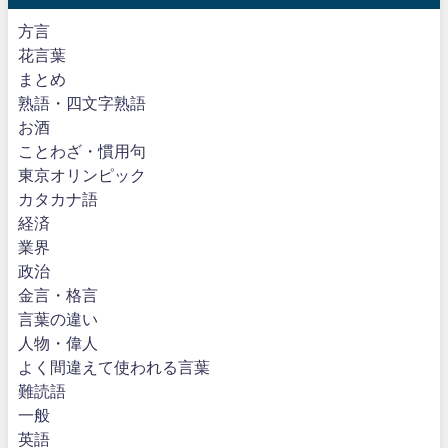
方言
花言葉
まとめ
熟語・四文字熟語
お酒
ことわざ・慣用句
東京オリンピック
カタカナ語
経済
業界
政治
金言・格言
言葉の違い
人物・偉人
よく間違えて使われる言葉
難読語
一般
英語