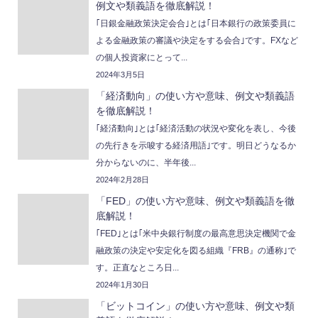
例文や類義語を徹底解説！
｢日銀金融政策決定会合｣とは｢日本銀行の政策委員に
よる金融政策の審議や決定をする会合｣です。FXなど
の個人投資家にとって...
2024年3月5日
「経済動向」の使い方や意味、例文や類義語
を徹底解説！
｢経済動向｣とは｢経済活動の状況や変化を表し、今後
の先行きを示唆する経済用語｣です。明日どうなるか
分からないのに、半年後...
2024年2月28日
「FED」の使い方や意味、例文や類義語を徹
底解説！
｢FED｣とは｢米中央銀行制度の最高意思決定機関で金
融政策の決定や安定化を図る組織『FRB』の通称｣で
す。正直なところ日...
2024年1月30日
「ビットコイン」の使い方や意味、例文や類