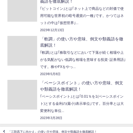
義語を徹底解説！
｢ビットコイン｣とは｢ネット上で商品などの対価で使
用可能な世界初の暗号通貨の一種｣です。かつてはネ
ットの中は｢仮想世界｣...
2023年12月13日
「軟調」の使い方や意味、例文や類義語を徹
底解説！
｢軟調｣とは｢株取引などにおいて下落が続く相場や上
がる気配がない低調な相場を意味する投資･証券用語｣
です。株やFXをやっ...
2023年5月8日
「ベーシスポイント」の使い方や意味、例文
や類義語を徹底解説！
｢ベーシスポイント｣とは｢0.01％を1(ベーシスポイン
ト)とする金利の(最小)表示単位｣です。百分率とは大
変便利な単位...
2023年3月28日
「三割高下に向かえ」の使い方や意味、例文や類義語を徹底解説！