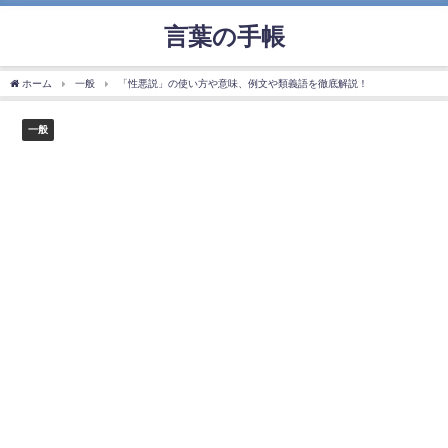
言葉の手帳
ホーム
一般
「性悪説」の使い方や意味、例文や類義語を徹底解説！
一般