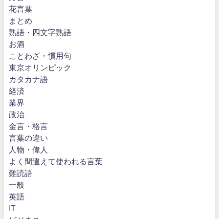
花言葉
まとめ
熟語・四文字熟語
お酒
ことわざ・慣用句
東京オリンピック
カタカナ語
経済
業界
政治
金言・格言
言葉の違い
人物・偉人
よく間違えて使われる言葉
難読語
一般
英語
IT