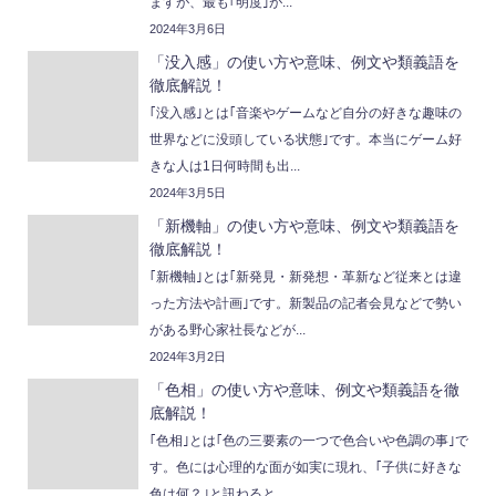
ますが、最も｢明度｣が...
2024年3月6日
「没入感」の使い方や意味、例文や類義語を
徹底解説！
｢没入感｣とは｢音楽やゲームなど自分の好きな趣味の
世界などに没頭している状態｣です。本当にゲーム好
きな人は1日何時間も出...
2024年3月5日
「新機軸」の使い方や意味、例文や類義語を
徹底解説！
｢新機軸｣とは｢新発見・新発想・革新など従来とは違
った方法や計画｣です。新製品の記者会見などで勢い
がある野心家社長などが...
2024年3月2日
「色相」の使い方や意味、例文や類義語を徹
底解説！
｢色相｣とは｢色の三要素の一つで色合いや色調の事｣で
す。色には心理的な面が如実に現れ、｢子供に好きな
色は何？｣と訊ねると...