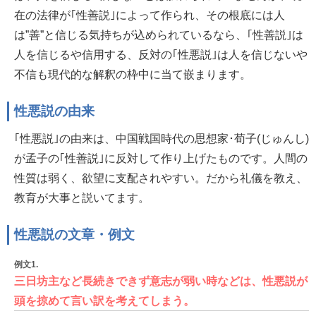
在の法律が｢性善説｣によって作られ、その根底には人
は”善”と信じる気持ちが込められているなら、｢性善説｣は
人を信じるや信用する、反対の｢性悪説｣は人を信じないや
不信も現代的な解釈の枠中に当て嵌まります。
性悪説の由来
｢性悪説｣の由来は、中国戦国時代の思想家･荀子(じゅんし)
が孟子の｢性善説｣に反対して作り上げたものです。人間の
性質は弱く、欲望に支配されやすい。だから礼儀を教え、
教育が大事と説いてます。
性悪説の文章・例文
例文1.
三日坊主など長続きできず意志が弱い時などは、性悪説が
頭を掠めて言い訳を考えてしまう。