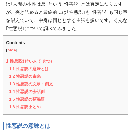
は｢人間の本性は悪｣という｢性善説｣とは真逆になります
が、突き詰めると最終的には｢性悪説｣も｢性善説｣も同じ事
を唱えていて、中身は同じとする主張も多いです。そんな
｢性悪説｣について調べてみました。
Contents
[
hide
]
1
性悪説(せいあくせつ)
1.1
性悪説の意味とは
1.2
性悪説の由来
1.3
性悪説の文章・例文
1.4
性悪説の会話例
1.5
性悪説の類義語
1.6
性悪説まとめ
性悪説の意味とは