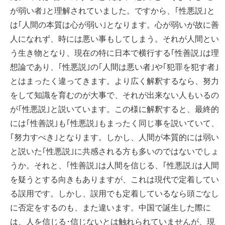
が弱い者｣と理解されていました。ですから、｢性悪説｣と
は｢人間の本質は心が弱い｣となります。心が弱いが故に善
人になれず、時には悪い事もしてしまう。それが人間とい
う生き物となり、現在の特に日本で横行する｢性善説｣は理
想論であり、｢性悪説｣の｢人間は悪い者｣や｢犯罪を犯す者｣
とはまったく違ってきます。より広く解釈するなら、努力
をして知識を育むのが大事で、それが出来ない人もいるの
が｢性悪説｣と説いています。この様に解釈すると、最終的
には｢性善説｣も｢性悪説｣もまったく同じ事を説いていて、
｢努力すべき｣となります。しかし、人間が本質的には弱い
と説いた｢性悪説｣に共感される方も多いのではないでしょ
うか。それと、｢性善説｣は人間を信じる、｢性悪説｣は人間
を疑うとする向きもありますが、これは現代で定着してい
る誤用です。しかし、誤用でも定着しているなら頭ごなし
に否定をするのも、また違います。中国で誕生した際に
は、人を信じる･信じないとは触れられていませんが、現