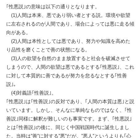
｢性悪説｣の意味は以下の通りとなります。
(1)人間は本来、悪であり弱い者とする説。環境や欲望
に左右されるのが人間であり、場合によっては悪に走る傾
向がある。
(2)人間は本性としては悪であり、努力や知識を高めた
り品性を磨くことで善の状態になる。
(3)人の欲望を自然のまま放置すると社会を破滅させて
しまうので、人間の欲望は悪であるとする｢性悪説｣、これ
に対して本質的に善であるが努力を怠るなとする｢性善
説｣。
(4)対義語｢性善説｣。
｢性悪説｣は｢性善説｣の反対であり、｢人間の本質は悪｣と説
いています。しかし、そんなに単純なものではなく、｢性
善説｣同様に解釈が難しいのも事実です。まず、｢性悪説｣
とは｢性善説｣の後に、同じく中国戦国時代に誕生しまし
た。当時は”善”に対する”悪”だが、”悪人”というよりも｢心