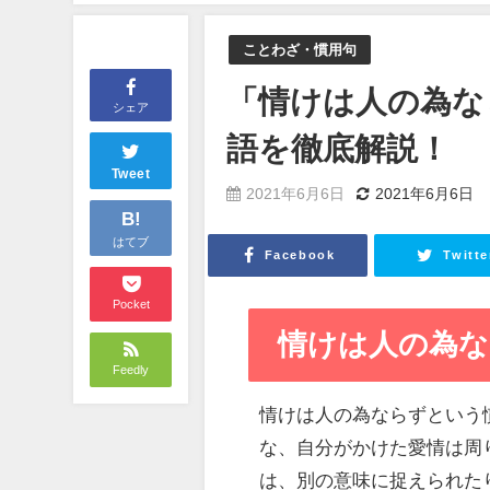
ことわざ・慣用句
「情けは人の為な
シェア
語を徹底解説！
Tweet
2021年6月6日
2021年6月6日
B!
はてブ
Facebook
Twitte
Pocket
情けは人の為な
Feedly
情けは人の為ならずという
な、自分がかけた愛情は周
は、別の意味に捉えられた