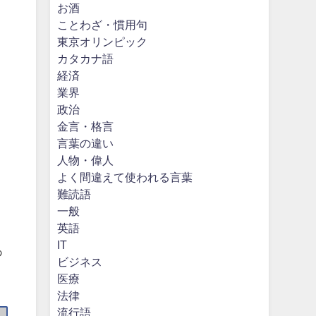
お酒
ことわざ・慣用句
東京オリンピック
カタカナ語
経済
業界
政治
金言・格言
言葉の違い
り
人物・偉人
よく間違えて使われる言葉
難読語
一般
英語
IT
あ
ビジネス
医療
法律
流行語