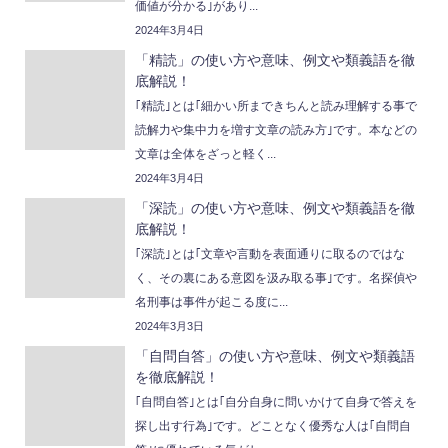
価値が分かる｣があり...
2024年3月4日
「精読」の使い方や意味、例文や類義語を徹
底解説！
｢精読｣とは｢細かい所まできちんと読み理解する事で
読解力や集中力を増す文章の読み方｣です。本などの
文章は全体をざっと軽く...
2024年3月4日
「深読」の使い方や意味、例文や類義語を徹
底解説！
｢深読｣とは｢文章や言動を表面通りに取るのではな
く、その裏にある意図を汲み取る事｣です。名探偵や
名刑事は事件が起こる度に...
2024年3月3日
「自問自答」の使い方や意味、例文や類義語
を徹底解説！
｢自問自答｣とは｢自分自身に問いかけて自身で答えを
探し出す行為｣です。どことなく優秀な人は｢自問自