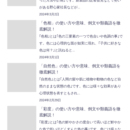
った方法や計画｣です。新製品の記者会見などで勢い
がある野心家社長などが...
2024年3月2日
「色相」の使い方や意味、例文や類義語を徹
底解説！
｢色相｣とは｢色の三要素の一つで色合いや色調の事｣で
す。色には心理的な面が如実に現れ、｢子供に好きな
色は何？｣と訊ねると...
2024年3月1日
「自然色」の使い方や意味、例文や類義語を
徹底解説！
｢自然色｣とは｢人間の髪や肌に植物や動物の色など自
然のままな状態の色｣です。色には様々な効果があり
心理状態を表すともされ...
2024年2月29日
「彩度」の使い方や意味、例文や類義語を徹
底解説！
｢彩度｣とは｢色の鮮やかさの度合いで高いほど鮮やか
な色で低いほどくすんだ色の事｣です。色には様々な