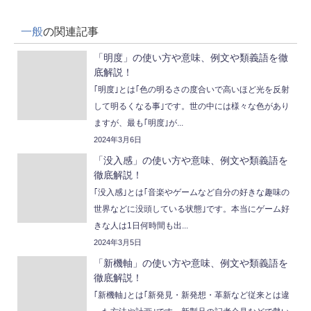
一般
の関連記事
「明度」の使い方や意味、例文や類義語を徹
底解説！
｢明度｣とは｢色の明るさの度合いで高いほど光を反射
して明るくなる事｣です。世の中には様々な色があり
ますが、最も｢明度｣が...
2024年3月6日
「没入感」の使い方や意味、例文や類義語を
徹底解説！
｢没入感｣とは｢音楽やゲームなど自分の好きな趣味の
世界などに没頭している状態｣です。本当にゲーム好
きな人は1日何時間も出...
2024年3月5日
「新機軸」の使い方や意味、例文や類義語を
徹底解説！
｢新機軸｣とは｢新発見・新発想・革新など従来とは違