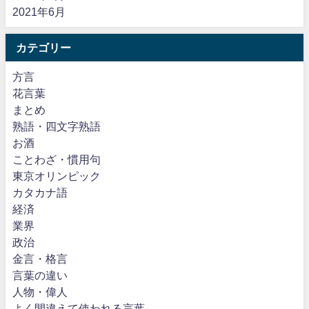
2021年6月
カテゴリー
方言
花言葉
まとめ
熟語・四文字熟語
お酒
ことわざ・慣用句
東京オリンピック
カタカナ語
経済
業界
政治
金言・格言
言葉の違い
人物・偉人
よく間違えて使われる言葉