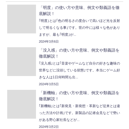
「明度」の使い方や意味、例文や類義語を徹
底解説！
｢明度｣とは｢色の明るさの度合いで高いほど光を反射
して明るくなる事｣です。世の中には様々な色があり
ますが、最も｢明度｣が...
2024年3月6日
「没入感」の使い方や意味、例文や類義語を
徹底解説！
｢没入感｣とは｢音楽やゲームなど自分の好きな趣味の
世界などに没頭している状態｣です。本当にゲーム好
きな人は1日何時間も出...
2024年3月5日
「新機軸」の使い方や意味、例文や類義語を
徹底解説！
｢新機軸｣とは｢新発見・新発想・革新など従来とは違
った方法や計画｣です。新製品の記者会見などで勢い
がある野心家社長などが...
2024年3月2日