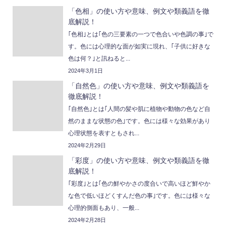
「色相」の使い方や意味、例文や類義語を徹
底解説！
｢色相｣とは｢色の三要素の一つで色合いや色調の事｣で
す。色には心理的な面が如実に現れ、｢子供に好きな
色は何？｣と訊ねると...
2024年3月1日
「自然色」の使い方や意味、例文や類義語を
徹底解説！
｢自然色｣とは｢人間の髪や肌に植物や動物の色など自
然のままな状態の色｣です。色には様々な効果があり
心理状態を表すともされ...
2024年2月29日
「彩度」の使い方や意味、例文や類義語を徹
底解説！
｢彩度｣とは｢色の鮮やかさの度合いで高いほど鮮やか
な色で低いほどくすんだ色の事｣です。色には様々な
心理的側面もあり、一般...
2024年2月28日