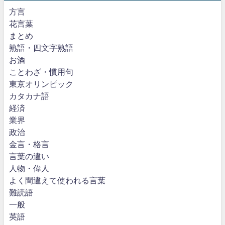
方言
花言葉
まとめ
熟語・四文字熟語
お酒
ことわざ・慣用句
東京オリンピック
カタカナ語
経済
業界
政治
金言・格言
言葉の違い
人物・偉人
よく間違えて使われる言葉
難読語
一般
英語