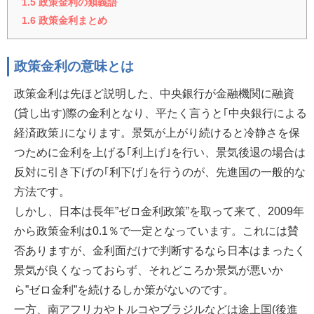
1.5
政策金利の類義語
1.6
政策金利まとめ
政策金利の意味とは
政策金利は先ほど説明した、中央銀行が金融機関に融資
(貸し出す)際の金利となり、平たく言うと｢中央銀行による
経済政策｣になります。景気が上がり続けると冷静さを保
つために金利を上げる｢利上げ｣を行い、景気後退の場合は
反対に引き下げの｢利下げ｣を行うのが、先進国の一般的な
方法です。
しかし、日本は長年”ゼロ金利政策”を取って来て、2009年
から政策金利は0.1％で一定となっています。これには賛
否ありますが、金利面だけで判断するなら日本はまったく
景気が良くなっておらず、それどころか景気が悪いか
ら”ゼロ金利”を続けるしか策がないのです。
一方、南アフリカやトルコやブラジルなどは途上国(後進