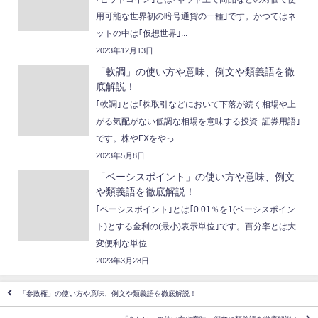
用可能な世界初の暗号通貨の一種｣です。かつてはネ
ットの中は｢仮想世界｣...
2023年12月13日
「軟調」の使い方や意味、例文や類義語を徹
底解説！
｢軟調｣とは｢株取引などにおいて下落が続く相場や上
がる気配がない低調な相場を意味する投資･証券用語｣
です。株やFXをやっ...
2023年5月8日
「ベーシスポイント」の使い方や意味、例文
や類義語を徹底解説！
｢ベーシスポイント｣とは｢0.01％を1(ベーシスポイン
ト)とする金利の(最小)表示単位｣です。百分率とは大
変便利な単位...
2023年3月28日
「参政権」の使い方や意味、例文や類義語を徹底解説！