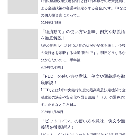
｢日銀金融政策決定会合｣とは｢日本銀行の政策委員に
よる金融政策の審議や決定をする会合｣です。FXなど
の個人投資家にとって...
2024年3月5日
「経済動向」の使い方や意味、例文や類義語
を徹底解説！
｢経済動向｣とは｢経済活動の状況や変化を表し、今後
の先行きを示唆する経済用語｣です。明日どうなるか
分からないのに、半年後...
2024年2月28日
「FED」の使い方や意味、例文や類義語を徹
底解説！
｢FED｣とは｢米中央銀行制度の最高意思決定機関で金
融政策の決定や安定化を図る組織『FRB』の通称｣で
す。正直なところ日...
2024年1月30日
「ビットコイン」の使い方や意味、例文や類
義語を徹底解説！
｢ビットコイン｣とは｢ネット上で商品などの対価で使