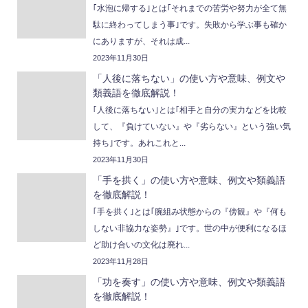
｢水泡に帰する｣とは｢それまでの苦労や努力が全て無
駄に終わってしまう事｣です。失敗から学ぶ事も確か
にありますが、それは成...
2023年11月30日
「人後に落ちない」の使い方や意味、例文や
類義語を徹底解説！
｢人後に落ちない｣とは｢相手と自分の実力などを比較
して、『負けていない』や『劣らない』という強い気
持ち｣です。あれこれと...
2023年11月30日
「手を拱く」の使い方や意味、例文や類義語
を徹底解説！
｢手を拱く｣とは｢腕組み状態からの『傍観』や『何も
しない非協力な姿勢』｣です。世の中が便利になるほ
ど助け合いの文化は廃れ...
2023年11月28日
「功を奏す」の使い方や意味、例文や類義語
を徹底解説！