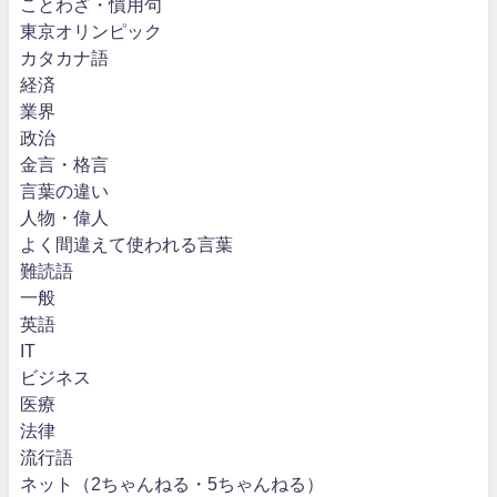
ことわざ・慣用句
東京オリンピック
カタカナ語
経済
業界
政治
金言・格言
言葉の違い
人物・偉人
よく間違えて使われる言葉
難読語
一般
英語
IT
ビジネス
医療
法律
流行語
ネット（2ちゃんねる・5ちゃんねる）