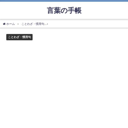
言葉の手帳
ホーム
ことわざ・慣用句
「早起きは三文の徳」の使い方や意味、例文や類義語を徹
ことわざ・慣用句