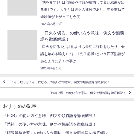
｢功を奏す｣とは｢施策や作戦が成功して良い結果が出
る事｣です。人生とは選択の連続であり、年を重ねて
経験値が上がっても今度...
2023年5月18日
「口火を切る」の使い方や意味、例文や類義
語を徹底解説！
｢口火を切る｣とは｢他よりも最初に行動をしたり、会
話を始める喩え｣です。｢先手必勝｣という四字熟語が
あるように多くの事は...
2023年4月13日
「ミイラ取りがミイラになる」の使い方や意味、例文や類義語を徹底解説！
「飲鴆止渇」の使い方や意味、例文や類義語を徹底解説！
おすすめの記事
「EDR」の使い方や意味、例文や類義語を徹底解説！
「黙祷」の使い方や意味、例文や類義語を徹底解説！
「権限昇格攻撃」の使い方や意味、例文や類義語を徹底解説！