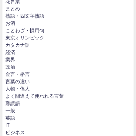
花言葉
まとめ
熟語・四文字熟語
お酒
ことわざ・慣用句
東京オリンピック
カタカナ語
経済
業界
政治
金言・格言
言葉の違い
人物・偉人
よく間違えて使われる言葉
難読語
一般
英語
IT
ビジネス