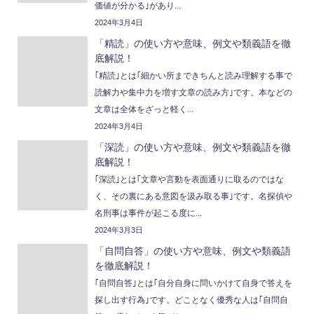
価値が分かる｣があり...
2024年3月4日
「精読」の使い方や意味、例文や類義語を徹
底解説！
｢精読｣とは｢細かい所まできちんと読み理解する事で
読解力や集中力を増す文章の読み方｣です。本などの
文章は全体をざっと軽く...
2024年3月4日
「深読」の使い方や意味、例文や類義語を徹
底解説！
｢深読｣とは｢文章や言動を表面通りに取るのではな
く、その裏にある意図を汲み取る事｣です。名探偵や
名刑事は事件が起こる度に...
2024年3月3日
「自問自答」の使い方や意味、例文や類義語
を徹底解説！
｢自問自答｣とは｢自分自身に問いかけて自身で答えを
探し出す行為｣です。どことなく優秀な人は｢自問自