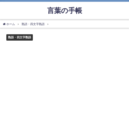
言葉の手帳
ホーム
熟語・四文字熟語
「是々非々」の使い方や意味、例文や類義語を徹底解説！
熟語・四文字熟語