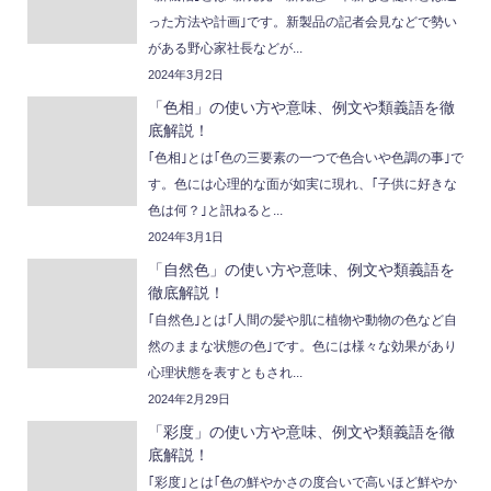
った方法や計画｣です。新製品の記者会見などで勢い
がある野心家社長などが...
2024年3月2日
「色相」の使い方や意味、例文や類義語を徹
底解説！
｢色相｣とは｢色の三要素の一つで色合いや色調の事｣で
す。色には心理的な面が如実に現れ、｢子供に好きな
色は何？｣と訊ねると...
2024年3月1日
「自然色」の使い方や意味、例文や類義語を
徹底解説！
｢自然色｣とは｢人間の髪や肌に植物や動物の色など自
然のままな状態の色｣です。色には様々な効果があり
心理状態を表すともされ...
2024年2月29日
「彩度」の使い方や意味、例文や類義語を徹
底解説！
｢彩度｣とは｢色の鮮やかさの度合いで高いほど鮮やか