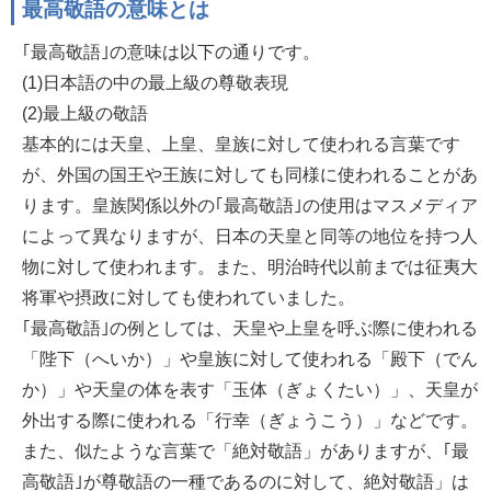
最高敬語の意味とは
｢最高敬語｣の意味は以下の通りです。
(1)日本語の中の最上級の尊敬表現
(2)最上級の敬語
基本的には天皇、上皇、皇族に対して使われる言葉です
が、外国の国王や王族に対しても同様に使われることがあ
ります。皇族関係以外の｢最高敬語｣の使用はマスメディア
によって異なりますが、日本の天皇と同等の地位を持つ人
物に対して使われます。また、明治時代以前までは征夷大
将軍や摂政に対しても使われていました。
｢最高敬語｣の例としては、天皇や上皇を呼ぶ際に使われる
「陛下（へいか）」や皇族に対して使われる「殿下（でん
か）」や天皇の体を表す「玉体（ぎょくたい）」、天皇が
外出する際に使われる「行幸（ぎょうこう）」などです。
また、似たような言葉で「絶対敬語」がありますが、｢最
高敬語｣が尊敬語の一種であるのに対して、絶対敬語」は