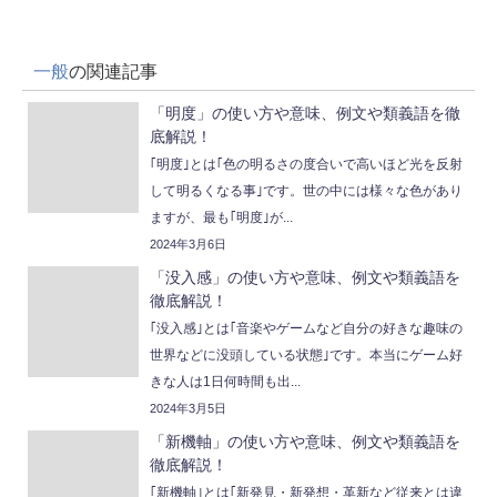
一般
の関連記事
「明度」の使い方や意味、例文や類義語を徹
底解説！
｢明度｣とは｢色の明るさの度合いで高いほど光を反射
して明るくなる事｣です。世の中には様々な色があり
ますが、最も｢明度｣が...
2024年3月6日
「没入感」の使い方や意味、例文や類義語を
徹底解説！
｢没入感｣とは｢音楽やゲームなど自分の好きな趣味の
世界などに没頭している状態｣です。本当にゲーム好
きな人は1日何時間も出...
2024年3月5日
「新機軸」の使い方や意味、例文や類義語を
徹底解説！
｢新機軸｣とは｢新発見・新発想・革新など従来とは違