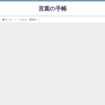
言葉の手帳
ホーム
ことわざ・慣用句
「柳眉を逆立てる」の使い方や意味、例文や類義語を徹底