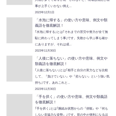
事が上手くいかない例え...
2023年12月1日
「水泡に帰する」の使い方や意味、例文や類
義語を徹底解説！
｢水泡に帰する｣とは｢それまでの苦労や努力が全て無
駄に終わってしまう事｣です。失敗から学ぶ事も確か
にありますが、それは成...
2023年11月30日
「人後に落ちない」の使い方や意味、例文や
類義語を徹底解説！
｢人後に落ちない｣とは｢相手と自分の実力などを比較
して、『負けていない』や『劣らない』という強い気
持ち｣です。あれこれと...
2023年11月30日
「手を拱く」の使い方や意味、例文や類義語
を徹底解説！
｢手を拱く｣とは｢腕組み状態からの『傍観』や『何も
しない非協力な姿勢』｣です。世の中が便利になるほ