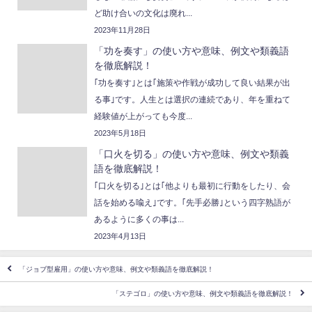
ど助け合いの文化は廃れ...
2023年11月28日
「功を奏す」の使い方や意味、例文や類義語
を徹底解説！
｢功を奏す｣とは｢施策や作戦が成功して良い結果が出
る事｣です。人生とは選択の連続であり、年を重ねて
経験値が上がっても今度...
2023年5月18日
「口火を切る」の使い方や意味、例文や類義
語を徹底解説！
｢口火を切る｣とは｢他よりも最初に行動をしたり、会
話を始める喩え｣です。｢先手必勝｣という四字熟語が
あるように多くの事は...
2023年4月13日
「ジョブ型雇用」の使い方や意味、例文や類義語を徹底解説！
「ステゴロ」の使い方や意味、例文や類義語を徹底解説！