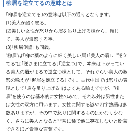
柳眉を逆立てるの意味とは
｢柳眉を逆立てる｣の意味は以下の通りとなります。
(1)美人が酷く怒る。
(2)美しい女性が怒りから眉を吊り上げる様から、転じ
て、美人が激怒する事。
(3)｢柳眉倒豎｣も同義。
”柳眉”は｢柳の葉のように細く美しい眉｣｢美人の眉｣、”逆立
てる”は｢逆さまに立てる｣｢逆立つ｣で、本来は下がってい
る美人の眉がまるで逆立つ様として、それぐらい美人の激
怒の喩えが｢柳眉を逆立てる｣です。古代中国では怒りの表
現として｢眉を吊り上げる｣はよくある喩えですが、”柳
眉”を使うのは基本的に女性のみで、それ以外は男性また
は女性の双方に用います。女性に関する諺や四字熟語は多
数ありますが、その中で怒りに関するものはかなり少な
く、さらに美人となると非常に稀で他に存在しないと断言
できるほど貴重な言葉です。