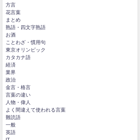
方言
花言葉
まとめ
熟語・四文字熟語
お酒
ことわざ・慣用句
東京オリンピック
カタカナ語
経済
業界
政治
金言・格言
言葉の違い
人物・偉人
よく間違えて使われる言葉
難読語
一般
英語
IT