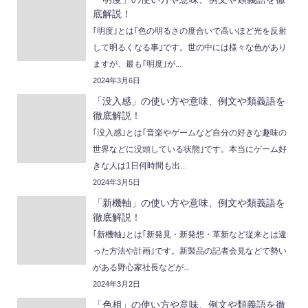
底解説！
｢明度｣とは｢色の明るさの度合いで高いほど光を反射
して明るくなる事｣です。世の中には様々な色があり
ますが、最も｢明度｣が...
2024年3月6日
「没入感」の使い方や意味、例文や類義語を
徹底解説！
｢没入感｣とは｢音楽やゲームなど自分の好きな趣味の
世界などに没頭している状態｣です。本当にゲーム好
きな人は1日何時間も出...
2024年3月5日
「新機軸」の使い方や意味、例文や類義語を
徹底解説！
｢新機軸｣とは｢新発見・新発想・革新など従来とは違
った方法や計画｣です。新製品の記者会見などで勢い
がある野心家社長などが...
2024年3月2日
「色相」の使い方や意味、例文や類義語を徹