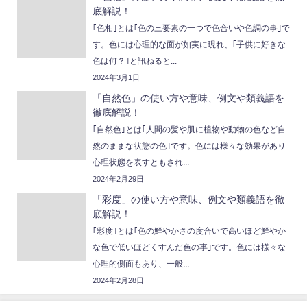
底解説！
｢色相｣とは｢色の三要素の一つで色合いや色調の事｣で
す。色には心理的な面が如実に現れ、｢子供に好きな
色は何？｣と訊ねると...
2024年3月1日
「自然色」の使い方や意味、例文や類義語を
徹底解説！
｢自然色｣とは｢人間の髪や肌に植物や動物の色など自
然のままな状態の色｣です。色には様々な効果があり
心理状態を表すともされ...
2024年2月29日
「彩度」の使い方や意味、例文や類義語を徹
底解説！
｢彩度｣とは｢色の鮮やかさの度合いで高いほど鮮やか
な色で低いほどくすんだ色の事｣です。色には様々な
心理的側面もあり、一般...
2024年2月28日