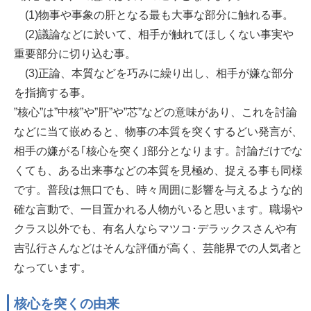
(1)物事や事象の肝となる最も大事な部分に触れる事。
(2)議論などに於いて、相手が触れてほしくない事実や
重要部分に切り込む事。
(3)正論、本質などを巧みに繰り出し、相手が嫌な部分
を指摘する事。
”核心”は”中核”や”肝”や”芯”などの意味があり、これを討論
などに当て嵌めると、物事の本質を突くするどい発言が、
相手の嫌がる｢核心を突く｣部分となります。討論だけでな
くても、ある出来事などの本質を見極め、捉える事も同様
です。普段は無口でも、時々周囲に影響を与えるような的
確な言動で、一目置かれる人物がいると思います。職場や
クラス以外でも、有名人ならマツコ･デラックスさんや有
吉弘行さんなどはそんな評価が高く、芸能界での人気者と
なっています。
核心を突くの由来