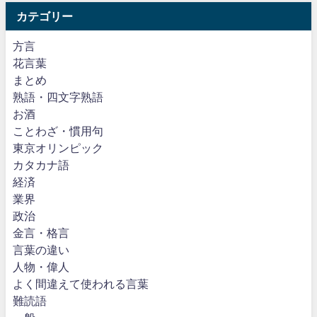
カテゴリー
方言
花言葉
まとめ
熟語・四文字熟語
お酒
ことわざ・慣用句
東京オリンピック
カタカナ語
経済
業界
政治
金言・格言
言葉の違い
人物・偉人
よく間違えて使われる言葉
難読語