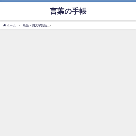
言葉の手帳
ホーム
熟語・四文字熟語
「気息奄奄」の使い方や意味、例文や類義語を徹底解説！