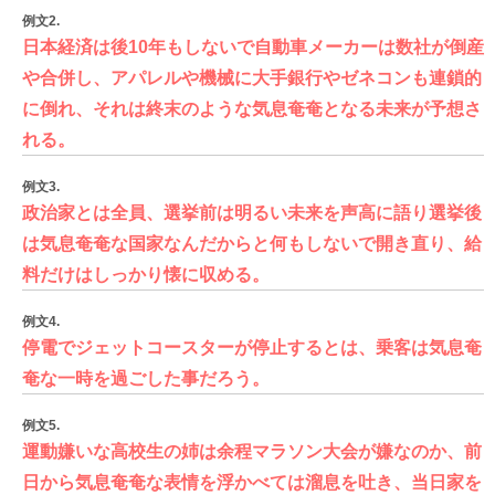
例文2.
日本経済は後10年もしないで自動車メーカーは数社が倒産
や合併し、アパレルや機械に大手銀行やゼネコンも連鎖的
に倒れ、それは終末のような気息奄奄となる未来が予想さ
れる。
例文3.
政治家とは全員、選挙前は明るい未来を声高に語り選挙後
は気息奄奄な国家なんだからと何もしないで開き直り、給
料だけはしっかり懐に収める。
例文4.
停電でジェットコースターが停止するとは、乗客は気息奄
奄な一時を過ごした事だろう。
例文5.
運動嫌いな高校生の姉は余程マラソン大会が嫌なのか、前
日から気息奄奄な表情を浮かべては溜息を吐き、当日家を