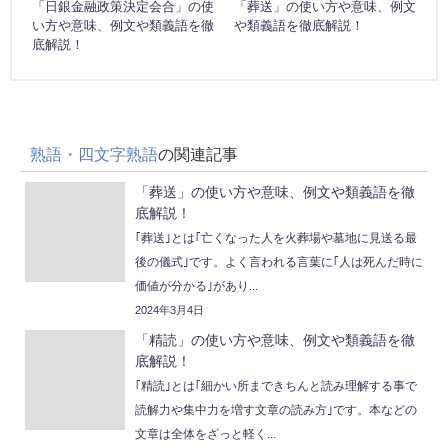
「日銀金融政策決定会合」の使
「葬送」の使い方や意味、例文
い方や意味、例文や類義語を徹
や類義語を徹底解説！
底解説！
熟語・四文字熟語
の関連記事
「葬送」の使い方や意味、例文や類義語を徹
底解説！
｢葬送｣とは｢亡くなった人を火葬場や墓地に見送る最
後の儀式｣です。よく言われる言葉に｢人は死んだ時に
価値が分かる｣があり...
2024年3月4日
「精読」の使い方や意味、例文や類義語を徹
底解説！
｢精読｣とは｢細かい所まできちんと読み理解する事で
読解力や集中力を増す文章の読み方｣です。本などの
文章は全体をざっと軽く...