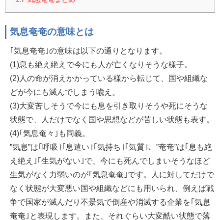
気息奄奄の意味とは
｢気息奄奄｣の意味は以下の通りとなります。
(1)息も絶え絶えで今にも人が亡くなりそうな様子。
(2)人の命が消えかかっている様から転じて、国や組織な
どが今にも滅んでしまう喩え。
(3)大変苦しそうで今にも息を引き取りそうや死にそうな
状態で、人だけでなく国や思想などが苦しい状態も表す。
(4)｢気息奄々｣も同義。
”気息”は｢呼吸｣｢息遣い｣｢気持ち｣｢気質｣、”奄奄”は｢息も絶
え絶え｣｢生気がない｣で、今にも死んでしまいそうなほど
生気がなく力弱いのが｢気息奄奄｣です。人に対してだけで
なく状態が大変悪い国や組織などにも用いられ、例えば戦
争で国家が滅んだり不景気で倒産や消滅する企業を｢気息
奄奄｣と表現します。また、それぐらい大変酷い状態で落