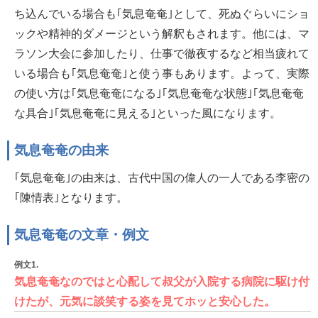
ち込んでいる場合も｢気息奄奄｣として、死ぬぐらいにショ
ックや精神的ダメージという解釈もされます。他には、マ
ラソン大会に参加したり、仕事で徹夜するなど相当疲れて
いる場合も｢気息奄奄｣と使う事もあります。よって、実際
の使い方は｢気息奄奄になる｣｢気息奄奄な状態｣｢気息奄奄
な具合｣｢気息奄奄に見える｣といった風になります。
気息奄奄の由来
｢気息奄奄｣の由来は、古代中国の偉人の一人である李密の
｢陳情表｣となります。
気息奄奄の文章・例文
例文1.
気息奄奄なのではと心配して叔父が入院する病院に駆け付
けたが、元気に談笑する姿を見てホッと安心した。