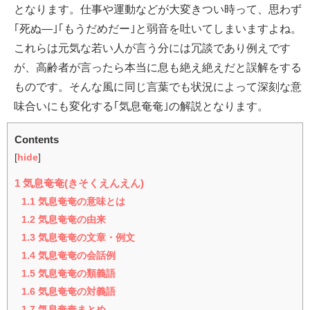
となります。仕事や運動などが大変きつい時って、思わず
｢死ぬ—｣｢もうだめだー｣と弱音を吐いてしまいますよね。
これらは元気な若い人が言う分には冗談であり例えです
が、高齢者が言ったら本当に息も絶え絶えだと誤解をする
ものです。そんな風に同じ言葉でも状況によって深刻な意
味合いにも変化する｢気息奄奄｣の解説となります。
Contents
[
hide
]
1
気息奄奄(きそくえんえん)
1.1
気息奄奄の意味とは
1.2
気息奄奄の由来
1.3
気息奄奄の文章・例文
1.4
気息奄奄の会話例
1.5
気息奄奄の類義語
1.6
気息奄奄の対義語
1.7
気息奄奄まとめ