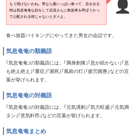
もう情けないわね。男なら腹いっぱい食べて、店を出る
時は気息奄奄な顔をして店員さんに救急車を呼ぼうかっ
て心配される程じゃないとダメよ。
食べ放題バイキングにやってきた男女の会話です。
気息奄奄の類義語
｢気息奄奄｣の類義語には、｢満身創痍｣｢息が続かない｣｢息
も絶え絶え｣｢重症｣｢瀕死｣｢風前の灯｣｢疲労困憊｣などの言
葉が挙げられます。
気息奄奄の対義語
｢気息奄奄｣の対義語には、｢元気溌剌｣｢気力旺盛｣｢元気満
タン｣｢意気軒昂｣などの言葉が挙げられます。
気息奄奄まとめ