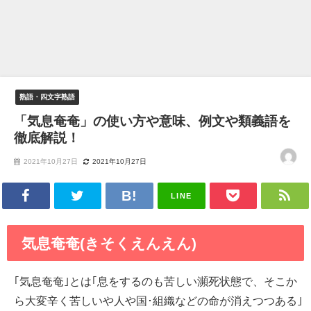
熟語・四文字熟語
「気息奄奄」の使い方や意味、例文や類義語を
徹底解説！
2021年10月27日
2021年10月27日
LINE
気息奄奄(きそくえんえん)
｢気息奄奄｣とは｢息をするのも苦しい瀕死状態で、そこか
ら大変辛く苦しいや人や国･組織などの命が消えつつある｣