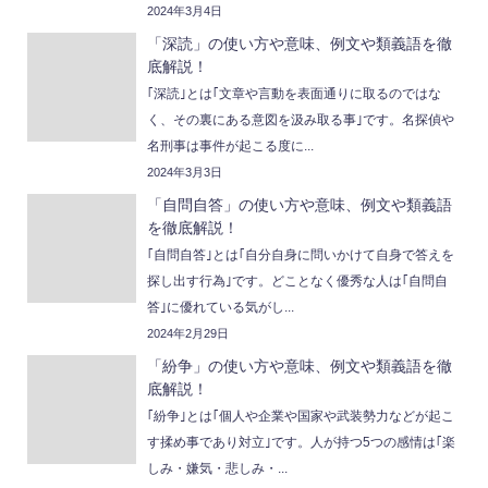
2024年3月4日
「深読」の使い方や意味、例文や類義語を徹
底解説！
｢深読｣とは｢文章や言動を表面通りに取るのではな
く、その裏にある意図を汲み取る事｣です。名探偵や
名刑事は事件が起こる度に...
2024年3月3日
「自問自答」の使い方や意味、例文や類義語
を徹底解説！
｢自問自答｣とは｢自分自身に問いかけて自身で答えを
探し出す行為｣です。どことなく優秀な人は｢自問自
答｣に優れている気がし...
2024年2月29日
「紛争」の使い方や意味、例文や類義語を徹
底解説！
｢紛争｣とは｢個人や企業や国家や武装勢力などが起こ
す揉め事であり対立｣です。人が持つ5つの感情は｢楽
しみ・嫌気・悲しみ・...