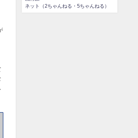
ネット（2ちゃんねる・5ちゃんねる）
が
て
な
し