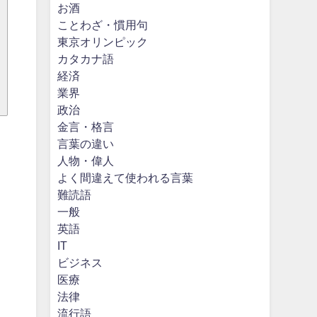
お酒
ことわざ・慣用句
東京オリンピック
カタカナ語
経済
業界
政治
金言・格言
言葉の違い
人物・偉人
よく間違えて使われる言葉
難読語
一般
英語
IT
ビジネス
医療
法律
流行語