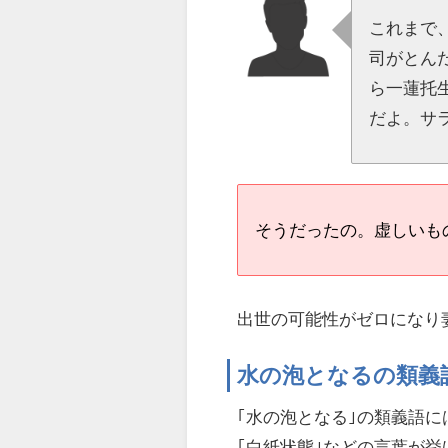
これまで
司がとん
ら一蓮托
だよ。サ
そうだったの。虚しいも
出世の可能性がゼロになり
水の泡となるの類義
｢水の泡となる｣の類義語には
｢白紙状態｣などの言葉が挙