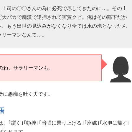
、上司の〇〇さんの為に必死で尽してきたのに…。その上
だ大バカで痴漢で逮捕されて実質クビ。俺はその部下だか
生、もう出世の見込みがなくなり全ては水の泡となったん
ラリーマンなんて…。
のね、サラリーマンも。
妻に愚痴を吐く夫です。
語
、｢躓く｣｢頓挫｣｢暗唱に乗り上げる｣｢座礁｣｢水泡に帰す｣
げられます。