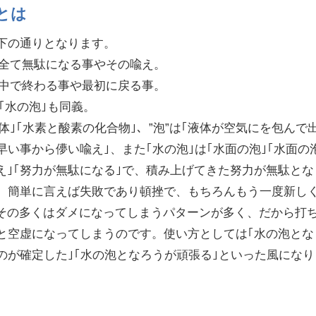
とは
以下の通りとなります。
が全て無駄になる事やその喩え。
途中で終わる事や最初に戻る事。
た｢水の泡｣も同義。
液体｣｢水素と酸素の化合物｣、”泡”は｢液体が空気にを包んで
早い事から儚い喩え｣、また｢水の泡｣は｢水面の泡｣｢水面の
え｣｢努力が無駄になる｣で、積み上げてきた努力が無駄とな
す。簡単に言えば失敗であり頓挫で、もちろんもう一度新し
その多くはダメになってしまうパターンが多く、だから打
｣と空虚になってしまうのです。使い方としては｢水の泡とな
のが確定した｣｢水の泡となろうが頑張る｣といった風になり