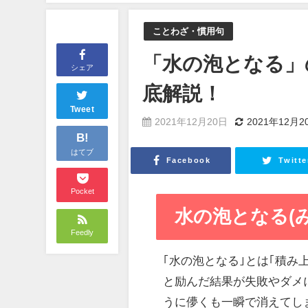
ことわざ・慣用句
「水の泡となる」
シェア
底解説！
Tweet
2021年12月20日
2021年12月2
B!
はてブ
Facebook
Twitte
Pocket
水の泡となる(
Feedly
｢水の泡となる｣とは｢積
と励んだ結果が失敗やダメ
うに儚くも一瞬で消えてし