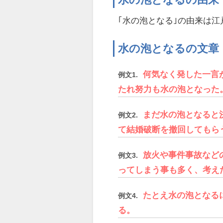
｢水の泡となる｣の由来は江
水の泡となるの文章
何気なく発した一言
例文1.
たれ努力も水の泡となった
まだ水の泡となると
例文2.
て結婚破断を撤回してもら
放火や事件事故など
例文3.
ってしまう事も多く、考え
たとえ水の泡となる
例文4.
る。