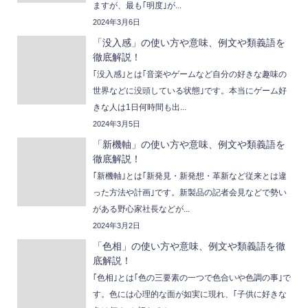
ますが、最も｢明度｣が...
2024年3月6日
「没入感」の使い方や意味、例文や類義語を
徹底解説！
｢没入感｣とは｢音楽やゲームなど自分の好きな趣味の
世界などに没頭している状態｣です。本当にゲーム好
きな人は1日何時間も出...
2024年3月5日
「新機軸」の使い方や意味、例文や類義語を
徹底解説！
｢新機軸｣とは｢新発見・新発想・革新など従来とは違
った方法や計画｣です。新製品の記者会見などで勢い
がある野心家社長などが...
2024年3月2日
「色相」の使い方や意味、例文や類義語を徹
底解説！
｢色相｣とは｢色の三要素の一つで色合いや色調の事｣で
す。色には心理的な面が如実に現れ、｢子供に好きな