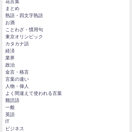
花言葉
まとめ
熟語・四文字熟語
お酒
ことわざ・慣用句
東京オリンピック
カタカナ語
経済
業界
政治
金言・格言
言葉の違い
人物・偉人
よく間違えて使われる言葉
難読語
一般
英語
IT
ビジネス