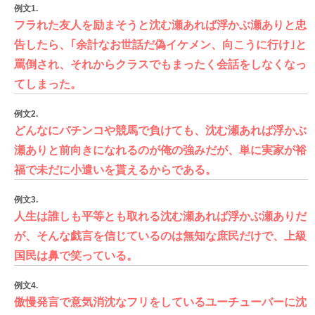
例文1.
フラれた友人を励まそうと沈む瀬あれば浮かぶ瀬ありと忠
告したら、｢余計なお世話だ偽イケメン、向こうに行け｣と
罵倒され、それからクラスでもまったく会話をしなくなっ
てしまった。
例文2.
どんなにパチンコや競馬で負けても、沈む瀬あれば浮かぶ
瀬ありと前向きになれるのが俺の強みだが、単に実家が裕
福で未だに小遣いを貰えるからである。
例文3.
人生は誰しも平等とも取れる沈む瀬あれば浮かぶ瀬ありだ
が、そんな戯言を信じているのは無知な庶民だけで、上級
国民は鼻で笑っている。
例文4.
傲慢発言で意気消沈なフリをしているユーチューバーに沈