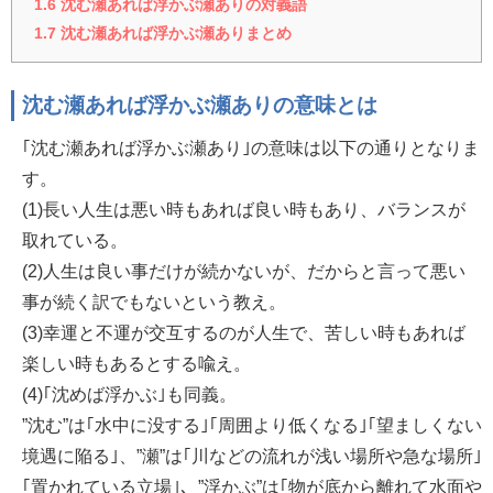
1.6
沈む瀬あれば浮かぶ瀬ありの対義語
1.7
沈む瀬あれば浮かぶ瀬ありまとめ
沈む瀬あれば浮かぶ瀬ありの意味とは
｢沈む瀬あれば浮かぶ瀬あり｣の意味は以下の通りとなりま
す。
(1)長い人生は悪い時もあれば良い時もあり、バランスが
取れている。
(2)人生は良い事だけが続かないが、だからと言って悪い
事が続く訳でもないという教え。
(3)幸運と不運が交互するのが人生で、苦しい時もあれば
楽しい時もあるとする喩え。
(4)｢沈めば浮かぶ｣も同義。
”沈む”は｢水中に没する｣｢周囲より低くなる｣｢望ましくない
境遇に陥る｣、”瀬”は｢川などの流れが浅い場所や急な場所｣
｢置かれている立場｣、”浮かぶ”は｢物が底から離れて水面や