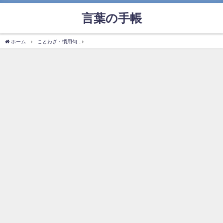
言葉の手帳
ホーム
ことわざ・慣用句
「沈む瀬あれば浮かぶ瀬あり」の使い方や意味、例文や類