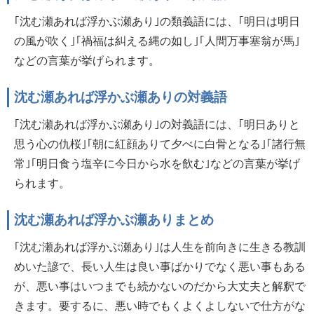
｢沈む瀬あれば浮かぶ瀬あり｣の類義語には、｢明日は明日
の風が吹く｣｢禍福は糾える縄の如し｣｢人間万事塞翁が馬｣
などの言葉が挙げられます。
沈む瀬あれば浮かぶ瀬ありの対義語
｢沈む瀬あれば浮かぶ瀬あり｣の対義語には、｢明日ありと
思う心の仇桜｣｢朝に紅顔ありて夕べに白骨となる｣｢諸行無
常｣｢明日食う塩辛に今日から水を飲む｣などの言葉が挙げ
られます。
沈む瀬あれば浮かぶ瀬ありまとめ
｢沈む瀬あれば浮かぶ瀬あり｣は人生を前向きに生きる教訓
めいた諺で、長い人生は良い事ばかりでなく悪い事もある
が、悪い事はいつまでも続かないのだから大丈夫と解釈で
きます。要するに、悪い時でもくよくよしないで仕方がな