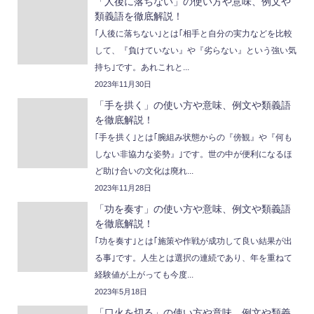
「人後に落ちない」の使い方や意味、例文や
類義語を徹底解説！
｢人後に落ちない｣とは｢相手と自分の実力などを比較
して、『負けていない』や『劣らない』という強い気
持ち｣です。あれこれと...
2023年11月30日
「手を拱く」の使い方や意味、例文や類義語
を徹底解説！
｢手を拱く｣とは｢腕組み状態からの『傍観』や『何も
しない非協力な姿勢』｣です。世の中が便利になるほ
ど助け合いの文化は廃れ...
2023年11月28日
「功を奏す」の使い方や意味、例文や類義語
を徹底解説！
｢功を奏す｣とは｢施策や作戦が成功して良い結果が出
る事｣です。人生とは選択の連続であり、年を重ねて
経験値が上がっても今度...
2023年5月18日
「口火を切る」の使い方や意味、例文や類義