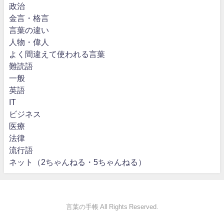
政治
金言・格言
言葉の違い
人物・偉人
よく間違えて使われる言葉
難読語
一般
英語
IT
ビジネス
医療
法律
流行語
ネット（2ちゃんねる・5ちゃんねる）
言葉の手帳 All Rights Reserved.