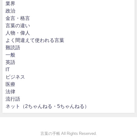
業界
政治
金言・格言
言葉の違い
人物・偉人
よく間違えて使われる言葉
難読語
一般
英語
IT
ビジネス
医療
法律
流行語
ネット（2ちゃんねる・5ちゃんねる）
言葉の手帳 All Rights Reserved.