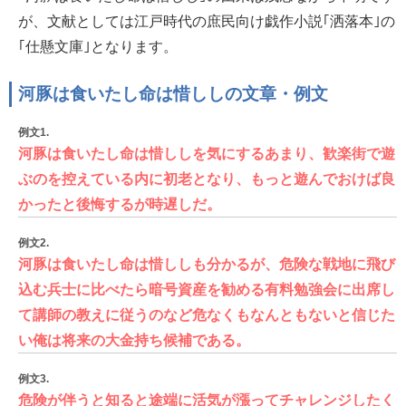
が、文献としては江戸時代の庶民向け戯作小説｢洒落本｣の
｢仕懸文庫｣となります。
河豚は食いたし命は惜ししの文章・例文
例文1.
河豚は食いたし命は惜ししを気にするあまり、歓楽街で遊
ぶのを控えている内に初老となり、もっと遊んでおけば良
かったと後悔するが時遅しだ。
例文2.
河豚は食いたし命は惜ししも分かるが、危険な戦地に飛び
込む兵士に比べたら暗号資産を勧める有料勉強会に出席し
て講師の教えに従うのなど危なくもなんともないと信じた
い俺は将来の大金持ち候補である。
例文3.
危険が伴うと知ると途端に活気が漲ってチャレンジしたく