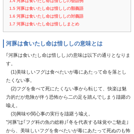
1.4
河豚は食いたし命は惜ししの会話例
1.5
河豚は食いたし命は惜ししの類義語
1.6
河豚は食いたし命は惜ししの対義語
1.7
河豚は食いたし命は惜ししまとめ
河豚は食いたし命は惜ししの意味とは
｢河豚は食いたし命は惜しし｣の意味は以下の通りとなりま
す。
(1)美味しいフグは食べたいが毒にあたって命を落とし
たくない事。
(2)フグを食べて死にたくない事から転じて、快楽は魅
力的だが危険が伴う恐怖から二の足を踏んでしまう躊躇の
喩え。
(3)興味や関心事の実行を躊躇う喩え。
”河豚”は｢フグ科の魚の総称｣｢冬を代表する味覚やご馳走｣
から、美味しいフグを食べたいが毒にあたって死ぬのも怖