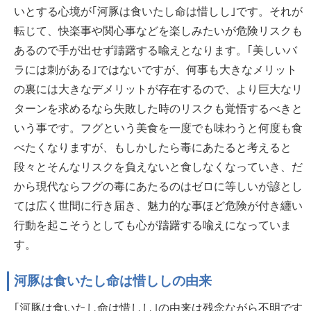
いとする心境が｢河豚は食いたし命は惜しし｣です。それが
転じて、快楽事や関心事などを楽しみたいが危険リスクも
あるので手が出せず躊躇する喩えとなります。｢美しいバ
ラには刺がある｣ではないですが、何事も大きなメリット
の裏には大きなデメリットが存在するので、より巨大なリ
ターンを求めるなら失敗した時のリスクも覚悟するべきと
いう事です。フグという美食を一度でも味わうと何度も食
べたくなりますが、もしかしたら毒にあたると考えると
段々とそんなリスクを負えないと食しなくなっていき、だ
から現代ならフグの毒にあたるのはゼロに等しいが諺とし
ては広く世間に行き届き、魅力的な事ほど危険が付き纏い
行動を起こそうとしても心が躊躇する喩えになっていま
す。
河豚は食いたし命は惜ししの由来
｢河豚は食いたし命は惜しし｣の由来は残念ながら不明です