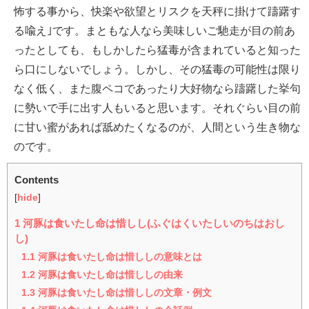
怖する事から、快楽や欲望とリスクを天秤に掛けて躊躇す
る喩え｣です。まともな人なら美味しいご馳走が目の前あ
ったとしても、もしかしたら猛毒が含まれていると知った
ら口にしないでしょう。しかし、その猛毒の可能性は限り
なく低く、また腹ペコであったり大好物なら躊躇した挙句
に勢いで手に出す人もいると思います。それぐらい目の前
に甘い蜜があれば舐めたくなるのが、人間という生き物な
のです。
Contents
[
hide
]
1
河豚は食いたし命は惜しし(ふぐはくいたしいのちはおし
し)
1.1
河豚は食いたし命は惜ししの意味とは
1.2
河豚は食いたし命は惜ししの由来
1.3
河豚は食いたし命は惜ししの文章・例文