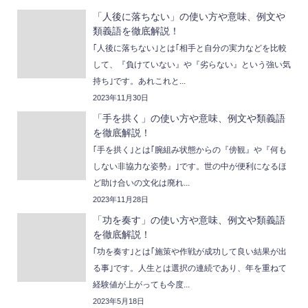
「人後に落ちない」の使い方や意味、例文や
類義語を徹底解説！
｢人後に落ちない｣とは｢相手と自分の実力などを比較
して、『負けていない』や『劣らない』という強い気
持ち｣です。あれこれと...
2023年11月30日
「手を拱く」の使い方や意味、例文や類義語
を徹底解説！
｢手を拱く｣とは｢腕組み状態からの『傍観』や『何も
しない非協力な姿勢』｣です。世の中が便利になるほ
ど助け合いの文化は廃れ...
2023年11月28日
「功を奏す」の使い方や意味、例文や類義語
を徹底解説！
｢功を奏す｣とは｢施策や作戦が成功して良い結果が出
る事｣です。人生とは選択の連続であり、年を重ねて
経験値が上がっても今度...
2023年5月18日