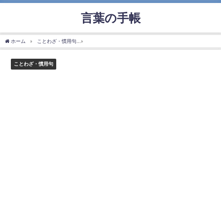
言葉の手帳
ホーム
ことわざ・慣用句
「河豚は食いたし命は惜しし」の使い方や意味、例文や類
ことわざ・慣用句