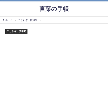
言葉の手帳
ホーム
ことわざ・慣用句
「渡る世間に鬼はない」の使い方や意味、例文や類義語を
ことわざ・慣用句