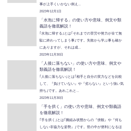
事が上手くいかない例え...
2023年12月1日
「水泡に帰する」の使い方や意味、例文や類
義語を徹底解説！
｢水泡に帰する｣とは｢それまでの苦労や努力が全て無
駄に終わってしまう事｣です。失敗から学ぶ事も確か
にありますが、それは成...
2023年11月30日
「人後に落ちない」の使い方や意味、例文や
類義語を徹底解説！
｢人後に落ちない｣とは｢相手と自分の実力などを比較
して、『負けていない』や『劣らない』という強い気
持ち｣です。あれこれと...
2023年11月30日
「手を拱く」の使い方や意味、例文や類義語
を徹底解説！
｢手を拱く｣とは｢腕組み状態からの『傍観』や『何も
しない非協力な姿勢』｣です。世の中が便利になるほ