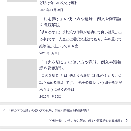
ど助け合いの文化は廃れ...
2023年11月28日
「功を奏す」の使い方や意味、例文や類義語
を徹底解説！
｢功を奏す｣とは｢施策や作戦が成功して良い結果が出
る事｣です。人生とは選択の連続であり、年を重ねて
経験値が上がっても今度...
2023年5月18日
「口火を切る」の使い方や意味、例文や類義
語を徹底解説！
｢口火を切る｣とは｢他よりも最初に行動をしたり、会
話を始める喩え｣です。｢先手必勝｣という四字熟語が
あるように多くの事は...
2023年4月13日
「柳の下の泥鰌」の使い方や意味、例文や類義語を徹底解説！
「心機一転」の使い方や意味、例文や類義語を徹底解説！