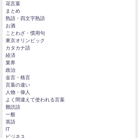
花言葉
まとめ
熟語・四文字熟語
お酒
ことわざ・慣用句
東京オリンピック
カタカナ語
経済
業界
政治
金言・格言
言葉の違い
人物・偉人
よく間違えて使われる言葉
難読語
一般
英語
IT
ビジネス