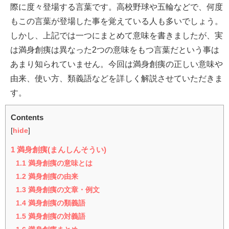
際に度々登場する言葉です。高校野球や五輪などで、何度
もこの言葉が登場した事を覚えている人も多いでしょう。
しかし、上記では一つにまとめて意味を書きましたが、実
は満身創痍は異なった2つの意味をもつ言葉だという事は
あまり知られていません。今回は満身創痍の正しい意味や
由来、使い方、類義語などを詳しく解説させていただきま
す。
Contents
[
hide
]
1
満身創痍(まんしんそうい)
1.1
満身創痍の意味とは
1.2
満身創痍の由来
1.3
満身創痍の文章・例文
1.4
満身創痍の類義語
1.5
満身創痍の対義語