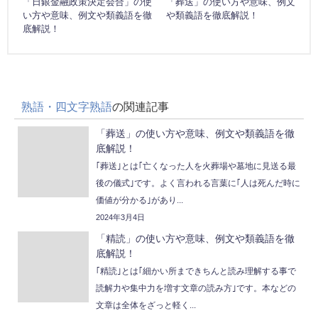
「日銀金融政策決定会合」の使
「葬送」の使い方や意味、例文
い方や意味、例文や類義語を徹
や類義語を徹底解説！
底解説！
熟語・四文字熟語
の関連記事
「葬送」の使い方や意味、例文や類義語を徹
底解説！
｢葬送｣とは｢亡くなった人を火葬場や墓地に見送る最
後の儀式｣です。よく言われる言葉に｢人は死んだ時に
価値が分かる｣があり...
2024年3月4日
「精読」の使い方や意味、例文や類義語を徹
底解説！
｢精読｣とは｢細かい所まできちんと読み理解する事で
読解力や集中力を増す文章の読み方｣です。本などの
文章は全体をざっと軽く...