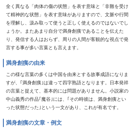
全く異なる「肉体の傷の状態」を表す意味と「非難を受け
て精神的な状態」を表す意味がありますので、文脈や行間
を理解し、汲み取って使うと正しく使えるのではないでし
ょうか。またあまり自分で満身創痍であることを伝えた
り、発信する人はおらず、周りの人間が客観的な視点で発
言する事が多い言葉とも言えます。
満身創痍の由来
この様な言葉の多くは中国を由来とする故事成語になりま
すが、｢満身創痍｣は違って四字熟語となります。日本発祥
の言葉と捉えて、基本的には問題がありません。小説家の
中山義秀の作品｢魔谷｣には、｢その時彼は、満身創痍とい
った状態だった｣という一文があり、これが有名です。
満身創痍の文章・例文