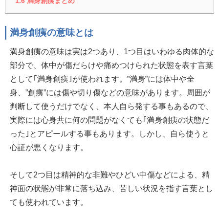
1.6
満身創痍まとめ
満身創痍の意味とは
満身創痍の意味は実は2つあり、1つ目はいわゆる肉体的な
部分で、体中が傷だらけや痛めつけられた状態を表す言葉
として｢満身創痍｣が使われます。”満身”には体中や全
身、”創痍”には傷や切り傷などの意味があります。周囲が
判断して使うだけでなく、本人自ら発する事もあるので、
実際には心身共に何の問題がなくても｢満身創痍の状態だ
った｣とアピールする事もあります。しかし、自ら使うと
心証が悪くなります。
そして2つ目は精神的な非難やひどい中傷などによる、精
神面の状態が非常に落ち込み、苦しい状況を指す言葉とし
ても使われています。