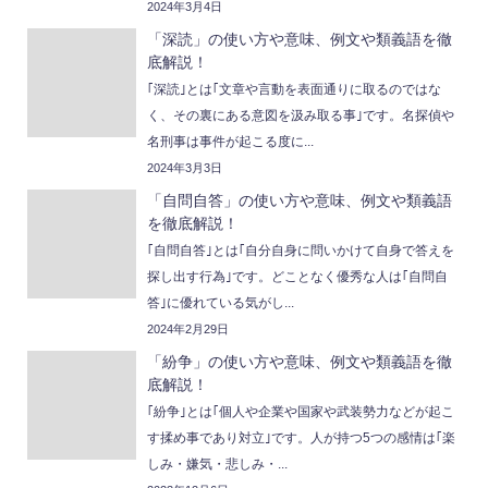
2024年3月4日
「深読」の使い方や意味、例文や類義語を徹
底解説！
｢深読｣とは｢文章や言動を表面通りに取るのではな
く、その裏にある意図を汲み取る事｣です。名探偵や
名刑事は事件が起こる度に...
2024年3月3日
「自問自答」の使い方や意味、例文や類義語
を徹底解説！
｢自問自答｣とは｢自分自身に問いかけて自身で答えを
探し出す行為｣です。どことなく優秀な人は｢自問自
答｣に優れている気がし...
2024年2月29日
「紛争」の使い方や意味、例文や類義語を徹
底解説！
｢紛争｣とは｢個人や企業や国家や武装勢力などが起こ
す揉め事であり対立｣です。人が持つ5つの感情は｢楽
しみ・嫌気・悲しみ・...