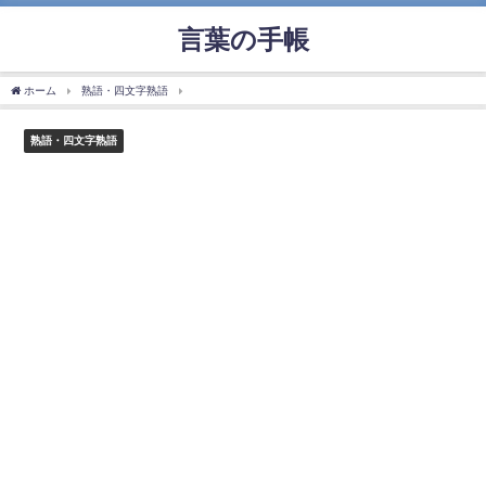
言葉の手帳
ホーム
熟語・四文字熟語
「満身創痍」の使い方や意味、例文や類義語を徹底解説！
熟語・四文字熟語