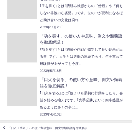
｢手を拱く｣とは｢腕組み状態からの『傍観』や『何も
しない非協力な姿勢』｣です。世の中が便利になるほ
ど助け合いの文化は廃れ...
2023年11月28日
「功を奏す」の使い方や意味、例文や類義語
を徹底解説！
｢功を奏す｣とは｢施策や作戦が成功して良い結果が出
る事｣です。人生とは選択の連続であり、年を重ねて
経験値が上がっても今度...
2023年5月18日
「口火を切る」の使い方や意味、例文や類義
語を徹底解説！
｢口火を切る｣とは｢他よりも最初に行動をしたり、会
話を始める喩え｣です。｢先手必勝｣という四字熟語が
あるように多くの事は...
2023年4月13日
「口八丁手八丁」の使い方や意味、例文や類義語を徹底解説！