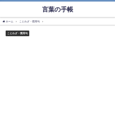
言葉の手帳
ホーム
ことわざ・慣用句
「濡れ手で粟」の使い方や意味、例文や類義語を徹底解説
ことわざ・慣用句