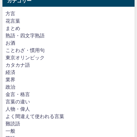
カテゴリー
方言
花言葉
まとめ
熟語・四文字熟語
お酒
ことわざ・慣用句
東京オリンピック
カタカナ語
経済
業界
政治
金言・格言
言葉の違い
人物・偉人
よく間違えて使われる言葉
難読語
一般