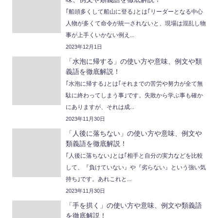
｢船頭多くして船山に登る｣とは｢リーダーとなる中心
人物が多くて命令が統一されないと、現場は混乱し物
事が上手くいかない例え...
2023年12月1日
「水泡に帰する」の使い方や意味、例文や類
義語を徹底解説！
｢水泡に帰する｣とは｢それまでの苦労や努力が全て無
駄に終わってしまう事｣です。失敗から学ぶ事も確か
にありますが、それは成...
2023年11月30日
「人後に落ちない」の使い方や意味、例文や
類義語を徹底解説！
｢人後に落ちない｣とは｢相手と自分の実力などを比較
して、『負けていない』や『劣らない』という強い気
持ち｣です。あれこれと...
2023年11月30日
「手を拱く」の使い方や意味、例文や類義語
を徹底解説！