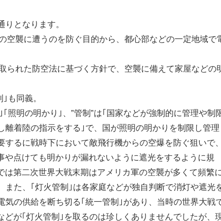
の通りとなります。
は敵の空襲に遭うのを防ぐ目的から、都心部などの一定地域で
本で取られた防空法に基づく方針で、空襲に備えて家屋などの
制｣も同義。
り｣｢照明の明かり｣、”管制”は｢国家などが強制的に管理や制
信し離着陸の指示をする｣で、国が照明の明かりを制限し管理
。要するに戦時下において敵飛行機からの空爆を防ぐ狙いで
事や点けても明かりが漏れないように遮光をするように規
では第二次世界大戦末期はアメリカ軍の空襲が多くて頻繁
た。また、｢灯火管制｣は各家庭などが独自判断で消灯や遮光
が電気の供給を断ち切る｢統一管制｣があり、当時の世界大戦
などが｢灯火管制｣を取るのは珍しくありませんでしたが、