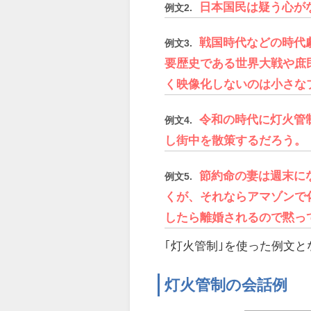
日本国民は疑う心が
例文2.
戦国時代などの時代
例文3.
要歴史である世界大戦や庶
く映像化しないのは小さな
令和の時代に灯火管
例文4.
し街中を散策するだろう。
節約命の妻は週末に
例文5.
くが、それならアマゾンで
したら離婚されるので黙っ
｢灯火管制｣を使った例文と
灯火管制の会話例