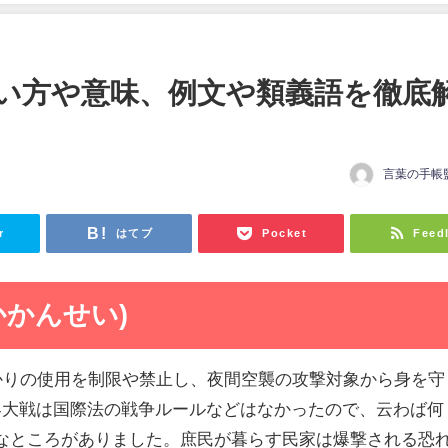
い方や意味、例文や類義語を徹底
言葉の手帳
日
r
はてブ
Pocket
Feed
かかんせい)
明かりの使用を制限や禁止し、夜間空襲の攻撃対象から身を守
界大戦は国際法の戦争ルールなどはなかったので、云わば何
なところがありました。庶民が暮らす民家は爆撃される恐