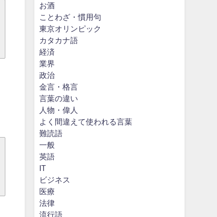
お酒
ことわざ・慣用句
東京オリンピック
カタカナ語
経済
業界
政治
金言・格言
言葉の違い
人物・偉人
よく間違えて使われる言葉
難読語
一般
英語
IT
ビジネス
医療
法律
流行語