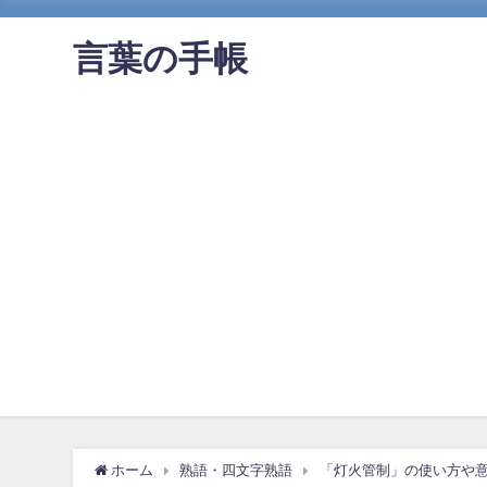
言葉の手帳
ホーム
熟語・四文字熟語
「灯火管制」の使い方や