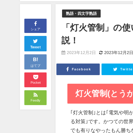
熟語・四文字熟語
「灯火管制」の使
シェア
説！
Tweet
2023年12月2日
2023年12月2
B!
はてブ
Facebook
Twitte
Pocket
灯火管制(とう
Feedly
｢灯火管制｣とは｢電気や
る対策｣です。かつての世
でも有りなやったもん勝ち