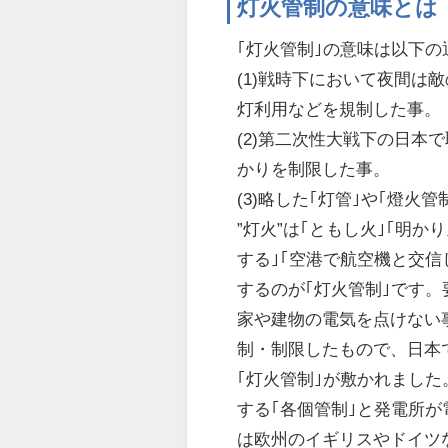
灯火管制の意味とは
｢灯火管制｣の意味は以下
(1)戦時下において夜間
灯利用などを規制した事。
(2)第二次性大戦下の日
かりを制限した事。
(3)略した｢灯管｣や｢燈火管
”灯火”は｢ともし火｣｢明か
する｣｢空港で航空機と交
するのが｢灯火管制｣です
家や建物の電気を点けない
制・制限したもので、日本
｢灯火管制｣が敷かれまし
する｢各個管制｣と発電所
は欧州のイギリスやドイツ