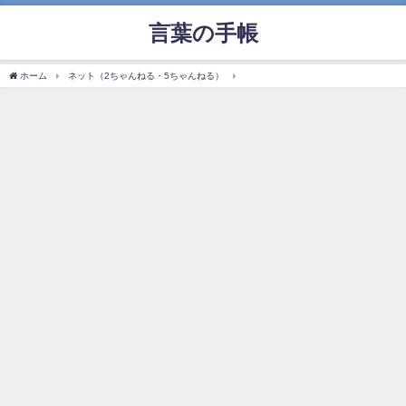
言葉の手帳
ホーム
ネット（2ちゃんねる・5ちゃんねる）
「炎上」の使い方や意味、例文や類義