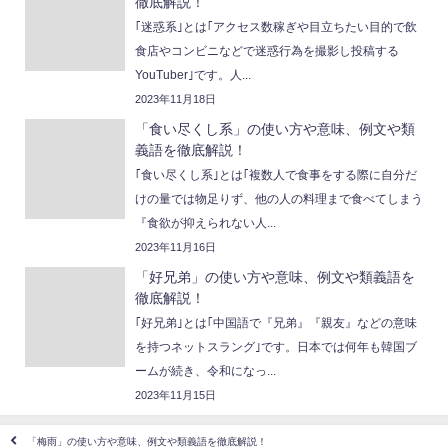
徹底解説！
｢迷惑系｣とは｢アクセス数稼ぎや目立ちたい目的で飲
食店やコンビニなどで迷惑行為を撮影し投稿する
YouTuber｣です。人...
2023年11月18日
「食い尽くし系」の使い方や意味、例文や類
義語を徹底解説！
｢食い尽くし系｣とは｢複数人で食事をする際に自分だ
けの量では物足りず、他の人の料理まで食べてしまう
『食欲が抑えられない人...
2023年11月16日
「好兄弟」の使い方や意味、例文や類義語を
徹底解説！
｢好兄弟｣とは｢中国語で『兄弟』『親友』などの意味
を持つネットスラング｣です。日本では何年も韓国ブ
ームが続き、令和になっ...
2023年11月15日
「梅雨」の使い方や意味、例文や類義語を徹底解説！