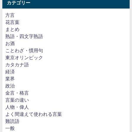
カテゴリー
方言
花言葉
まとめ
熟語・四文字熟語
お酒
ことわざ・慣用句
東京オリンピック
カタカナ語
経済
業界
政治
金言・格言
言葉の違い
人物・偉人
よく間違えて使われる言葉
難読語
一般