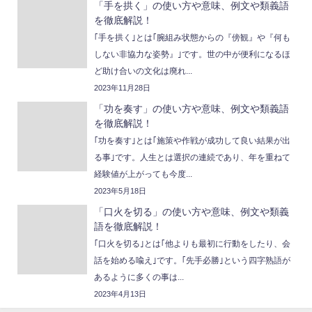
「手を拱く」の使い方や意味、例文や類義語
を徹底解説！
｢手を拱く｣とは｢腕組み状態からの『傍観』や『何も
しない非協力な姿勢』｣です。世の中が便利になるほ
ど助け合いの文化は廃れ...
2023年11月28日
「功を奏す」の使い方や意味、例文や類義語
を徹底解説！
｢功を奏す｣とは｢施策や作戦が成功して良い結果が出
る事｣です。人生とは選択の連続であり、年を重ねて
経験値が上がっても今度...
2023年5月18日
「口火を切る」の使い方や意味、例文や類義
語を徹底解説！
｢口火を切る｣とは｢他よりも最初に行動をしたり、会
話を始める喩え｣です。｢先手必勝｣という四字熟語が
あるように多くの事は...
2023年4月13日