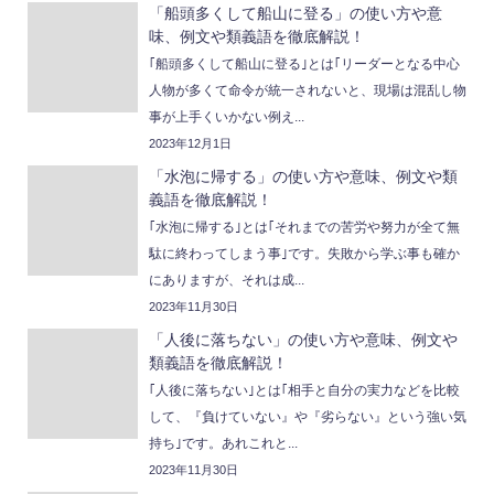
「船頭多くして船山に登る」の使い方や意
味、例文や類義語を徹底解説！
｢船頭多くして船山に登る｣とは｢リーダーとなる中心
人物が多くて命令が統一されないと、現場は混乱し物
事が上手くいかない例え...
2023年12月1日
「水泡に帰する」の使い方や意味、例文や類
義語を徹底解説！
｢水泡に帰する｣とは｢それまでの苦労や努力が全て無
駄に終わってしまう事｣です。失敗から学ぶ事も確か
にありますが、それは成...
2023年11月30日
「人後に落ちない」の使い方や意味、例文や
類義語を徹底解説！
｢人後に落ちない｣とは｢相手と自分の実力などを比較
して、『負けていない』や『劣らない』という強い気
持ち｣です。あれこれと...
2023年11月30日