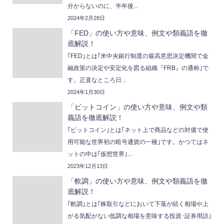
分からないのに、半年後...
2024年2月28日
「FED」の使い方や意味、例文や類義語を徹
底解説！
｢FED｣とは｢米中央銀行制度の最高意思決定機関で金
融政策の決定や安定化を図る組織『FRB』の通称｣で
す。正直なところ日...
2024年1月30日
「ビットコイン」の使い方や意味、例文や類
義語を徹底解説！
｢ビットコイン｣とは｢ネット上で商品などの対価で使
用可能な世界初の暗号通貨の一種｣です。かつてはネ
ットの中は｢仮想世界｣...
2023年12月13日
「軟調」の使い方や意味、例文や類義語を徹
底解説！
｢軟調｣とは｢株取引などにおいて下落が続く相場や上
がる気配がない低調な相場を意味する投資･証券用語｣