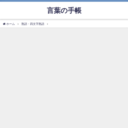
言葉の手帳
ホーム
熟語・四文字熟語
「疲労困憊」の使い方や意味、例文や類義語を徹底解説！