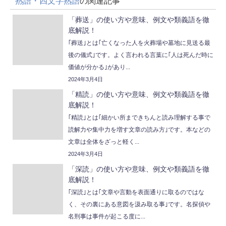
熟語・四文字熟語
の関連記事
「葬送」の使い方や意味、例文や類義語を徹
底解説！
｢葬送｣とは｢亡くなった人を火葬場や墓地に見送る最
後の儀式｣です。よく言われる言葉に｢人は死んだ時に
価値が分かる｣があり...
2024年3月4日
「精読」の使い方や意味、例文や類義語を徹
底解説！
｢精読｣とは｢細かい所まできちんと読み理解する事で
読解力や集中力を増す文章の読み方｣です。本などの
文章は全体をざっと軽く...
2024年3月4日
「深読」の使い方や意味、例文や類義語を徹
底解説！
｢深読｣とは｢文章や言動を表面通りに取るのではな
く、その裏にある意図を汲み取る事｣です。名探偵や
名刑事は事件が起こる度に...