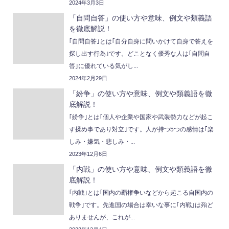
2024年3月3日
「自問自答」の使い方や意味、例文や類義語
を徹底解説！
｢自問自答｣とは｢自分自身に問いかけて自身で答えを
探し出す行為｣です。どことなく優秀な人は｢自問自
答｣に優れている気がし...
2024年2月29日
「紛争」の使い方や意味、例文や類義語を徹
底解説！
｢紛争｣とは｢個人や企業や国家や武装勢力などが起こ
す揉め事であり対立｣です。人が持つ5つの感情は｢楽
しみ・嫌気・悲しみ・...
2023年12月6日
「内戦」の使い方や意味、例文や類義語を徹
底解説！
｢内戦｣とは｢国内の覇権争いなどから起こる自国内の
戦争｣です。先進国の場合は幸いな事に｢内戦｣は殆ど
ありませんが、これが...