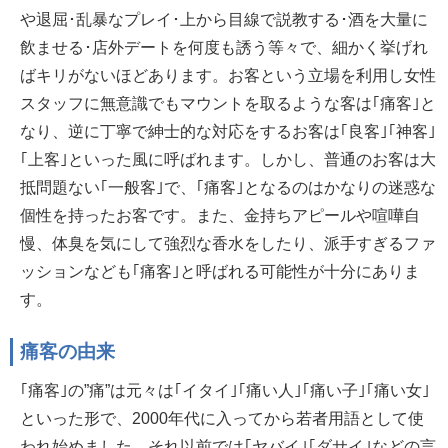
や退屈･乱暴なプレイ･上から目線で説教する･酒を大量に
飲ませる･店外デートを何度も誘う等々で、細かく挙げれ
ばキリがないほどあります。お客という立場を利用し女性
スタッフに無意識でもマウントを取るような客は｢痛客｣と
なり、逆に丁寧で紳士的な対応をするお客は｢良客｣｢神客｣
｢上客｣といった風に呼ばれます。しかし、普通のお客は大
抵問題ない｢一般客｣で、｢痛客｣となるのはかなりの迷惑な
個性を持ったお客です。また、金持ちアピールや喧嘩自
慢、体臭を気にして強烈な香水をしたり、派手すぎるファ
ッションなども｢痛客｣と呼ばれる可能性が十分にありま
す。
痛客の由来
｢痛客｣の”痛”は元々は｢イタイ｣｢痛い人｣｢痛い子｣｢痛い女｣
といった形で、2000年代に入ってから若者用語として使
われ始めました。それ以前では｢ヤバイ｣｢ダサイ｣などの言