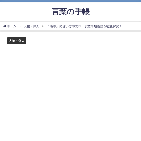
言葉の手帳
ホーム
人物・偉人
「痛客」の使い方や意味、例文や類義語を徹底解説！
人物・偉人