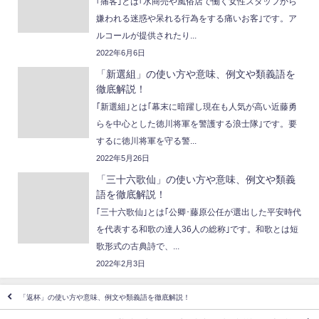
｢痛客｣とは｢水商売や風俗店で働く女性スタッフから
嫌われる迷惑や呆れる行為をする痛いお客｣です。ア
ルコールが提供されたり...
2022年6月6日
「新選組」の使い方や意味、例文や類義語を
徹底解説！
｢新選組｣とは｢幕末に暗躍し現在も人気が高い近藤勇
らを中心とした徳川将軍を警護する浪士隊｣です。要
するに徳川将軍を守る警...
2022年5月26日
「三十六歌仙」の使い方や意味、例文や類義
語を徹底解説！
｢三十六歌仙｣とは｢公卿･藤原公任が選出した平安時代
を代表する和歌の達人36人の総称｣です。和歌とは短
歌形式の古典詩で、...
2022年2月3日
「返杯」の使い方や意味、例文や類義語を徹底解説！