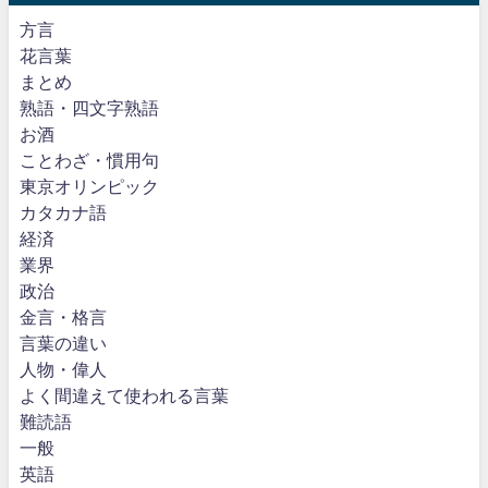
方言
花言葉
まとめ
熟語・四文字熟語
お酒
ことわざ・慣用句
東京オリンピック
カタカナ語
経済
業界
政治
金言・格言
言葉の違い
人物・偉人
よく間違えて使われる言葉
難読語
一般
英語