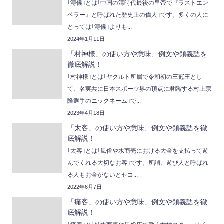
｢溥儀｣とは｢中国の清時代最後の皇帝で『ラストエン
ペラー』と呼ばれた歴史上の偉人｣です。多くの人に
とっては｢溥儀｣よりも...
2024年1月11日
「村神様」の使い方や意味、例文や類義語を
徹底解説！
｢村神様｣とは｢ヤクルト所属で令和初の三冠王とし
て、名実共に日本スポーツ界の頂点に君臨する村上宗
隆選手のニックネーム｣で...
2023年4月18日
「太客」の使い方や意味、例文や類義語を徹
底解説！
｢太客｣とは｢風俗や水商売における大金を支払って遊
んでくれる大切なお客｣です。所謂、遊び人と呼ばれ
る人もお金がないとセコ...
2022年6月7日
「痛客」の使い方や意味、例文や類義語を徹
底解説！