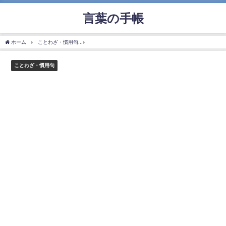
言葉の手帳
ホーム
ことわざ・慣用句
「白紙に戻す」の使い方や意味、例文や類義語を徹底解説
ことわざ・慣用句