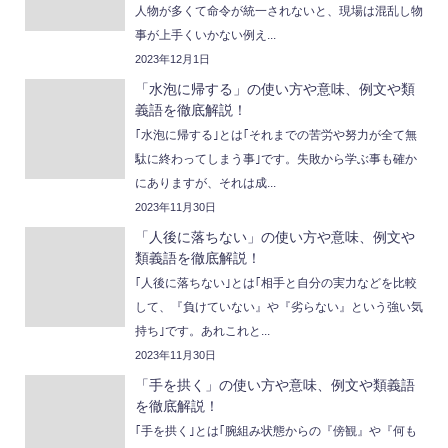
人物が多くて命令が統一されないと、現場は混乱し物
事が上手くいかない例え...
2023年12月1日
「水泡に帰する」の使い方や意味、例文や類
義語を徹底解説！
｢水泡に帰する｣とは｢それまでの苦労や努力が全て無
駄に終わってしまう事｣です。失敗から学ぶ事も確か
にありますが、それは成...
2023年11月30日
「人後に落ちない」の使い方や意味、例文や
類義語を徹底解説！
｢人後に落ちない｣とは｢相手と自分の実力などを比較
して、『負けていない』や『劣らない』という強い気
持ち｣です。あれこれと...
2023年11月30日
「手を拱く」の使い方や意味、例文や類義語
を徹底解説！
｢手を拱く｣とは｢腕組み状態からの『傍観』や『何も