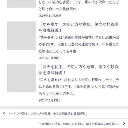
しない非協力な姿勢』｣です。世の中が便利になるほ
ど助け合いの文化は廃れ...
2023年11月28日
「功を奏す」の使い方や意味、例文や類義語
を徹底解説！
｢功を奏す｣とは｢施策や作戦が成功して良い結果が出
る事｣です。人生とは選択の連続であり、年を重ねて
経験値が上がっても今度...
2023年5月18日
「口火を切る」の使い方や意味、例文や類義
語を徹底解説！
｢口火を切る｣とは｢他よりも最初に行動をしたり、会
話を始める喩え｣です。｢先手必勝｣という四字熟語が
あるように多くの事は...
2023年4月13日
「パイプを通す」の使い方や意味、例文や類義語を徹底解説！
「抜け駆けの功名」の使い方や意味、例文や類義語を徹底解説！