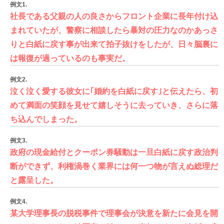
例文1.
社長である父親の人の良さからフロント企業に長年付け込
まれていたが、警察に相談したら暴対の圧力なのかあっさ
りと白紙に戻す事が出来て拍子抜けをしたが、日々脳裏に
は報復が過っているのも事実だ。
例文2.
泣く泣く愛する彼女に｢婚約を白紙に戻す｣と伝えたら、初
めて満面の笑顔を見せて嬉しそうに去っていき、さらに落
ち込んでしまった。
例文3.
政府の現金給付とクーポン券騒動は一旦白紙に戻す政治判
断ができず、利権渦巻く業界には何一つ物が言えぬ総理だ
と露呈した。
例文4.
某大学理事長の脱税事件で理事会が決意を新たに会見を開