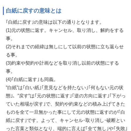
白紙に戻すの意味とは
｢白紙に戻す｣の意味は以下の通りとなります。
(1)元の状態に返す。キャンセル、取り消し、解約をする
事。
(2)それまでの経緯は無しにして以前の状態に立ち返らせ
る事。
(3)約束や契約や計画などを取り消し以前の状態にする
事。
(4)｢白紙に返す｣も同義。
”白紙”は｢白い紙｣｢意見などを持たない｣｢何もない元の状
態｣、”戻す”は｢元の状態に返す｣｢逆の方向に返す｣｢下がっ
ていた相場が戻す｣で、契約や約束などの積み上げてきた
ものを全て一旦無かった事にして元の状態に返すのが｢白
紙に戻す｣です。よって、キャンセル･取り消し･破断とい
った言葉と類似となり、端的に言えば｢全て無し｣や｢失敗｣