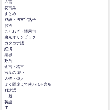
方言
花言葉
まとめ
熟語・四文字熟語
お酒
ことわざ・慣用句
東京オリンピック
カタカナ語
経済
業界
政治
金言・格言
言葉の違い
人物・偉人
よく間違えて使われる言葉
難読語
一般
英語
IT