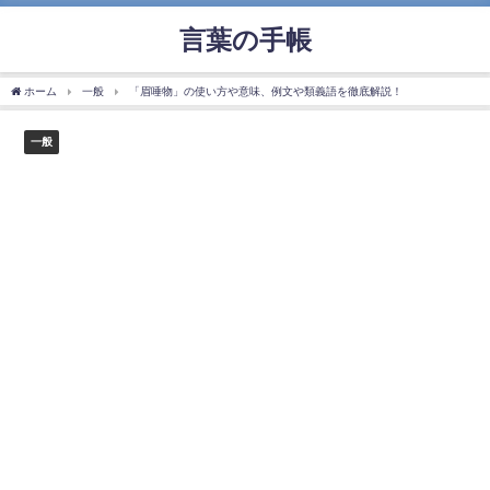
言葉の手帳
ホーム
一般
「眉唾物」の使い方や意味、例文や類義語を徹底解説！
一般