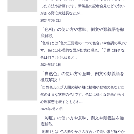
った方法や計画｣です。新製品の記者会見などで勢い
がある野心家社長などが...
2024年3月2日
「色相」の使い方や意味、例文や類義語を徹
底解説！
｢色相｣とは｢色の三要素の一つで色合いや色調の事｣で
す。色には心理的な面が如実に現れ、｢子供に好きな
色は何？｣と訊ねると...
2024年3月1日
「自然色」の使い方や意味、例文や類義語を
徹底解説！
｢自然色｣とは｢人間の髪や肌に植物や動物の色など自
然のままな状態の色｣です。色には様々な効果があり
心理状態を表すともされ...
2024年2月29日
「彩度」の使い方や意味、例文や類義語を徹
底解説！
｢彩度｣とは｢色の鮮やかさの度合いで高いほど鮮やか