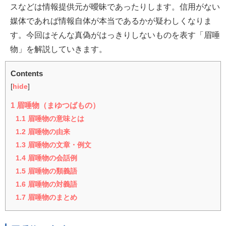
スなどは情報提供元が曖昧であったりします。信用がない
媒体であれば情報自体が本当であるかが疑わしくなりま
す。今回はそんな真偽がはっきりしないものを表す「眉唾
物」を解説していきます。
Contents
[
hide
]
1
眉唾物（まゆつばもの）
1.1
眉唾物の意味とは
1.2
眉唾物の由来
1.3
眉唾物の文章・例文
1.4
眉唾物の会話例
1.5
眉唾物の類義語
1.6
眉唾物の対義語
1.7
眉唾物のまとめ