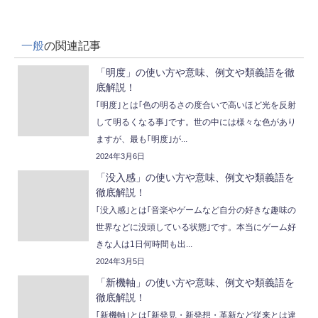
一般
の関連記事
「明度」の使い方や意味、例文や類義語を徹
底解説！
｢明度｣とは｢色の明るさの度合いで高いほど光を反射
して明るくなる事｣です。世の中には様々な色があり
ますが、最も｢明度｣が...
2024年3月6日
「没入感」の使い方や意味、例文や類義語を
徹底解説！
｢没入感｣とは｢音楽やゲームなど自分の好きな趣味の
世界などに没頭している状態｣です。本当にゲーム好
きな人は1日何時間も出...
2024年3月5日
「新機軸」の使い方や意味、例文や類義語を
徹底解説！
｢新機軸｣とは｢新発見・新発想・革新など従来とは違