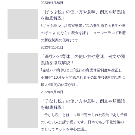
2023年4月30日
「げっぷ税」の使い方や意味、例文や類義語
を徹底解説！
｢げっぷ税｣とは｢温室効果ガスの発生源である牛や羊
のげっぷ･おならに税金を課すニュージーランド政府
の新税制案の仮称｣です...
2022年11月1日
「産後パパ育休」の使い方や意味、例文や類
義語を徹底解説！
｢産後パパ育休｣とは｢現行の育児休業制度を改正し、
令和4年10月から開始される子の出生後8週間以内に
最大4週間の休業が取...
2022年9月19日
「子なし税」の使い方や意味、例文や類義語
を徹底解説！
「子なし税」とは「ソ連で定められた税制であり子供
のいない人に課す税」です。日本でも少子化対策の一
つとしてネットを中心に議...