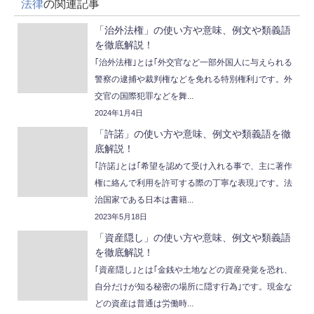
法律
の関連記事
「治外法権」の使い方や意味、例文や類義語
を徹底解説！
｢治外法権｣とは｢外交官など一部外国人に与えられる
警察の逮捕や裁判権などを免れる特別権利｣です。外
交官の国際犯罪などを舞...
2024年1月4日
「許諾」の使い方や意味、例文や類義語を徹
底解説！
｢許諾｣とは｢希望を認めて受け入れる事で、主に著作
権に絡んで利用を許可する際の丁寧な表現｣です。法
治国家である日本は書籍...
2023年5月18日
「資産隠し」の使い方や意味、例文や類義語
を徹底解説！
｢資産隠し｣とは｢金銭や土地などの資産発覚を恐れ、
自分だけが知る秘密の場所に隠す行為｣です。現金な
どの資産は普通は労働時...